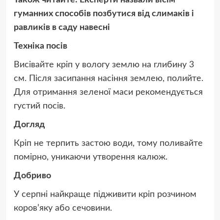
Також читайте:
Експерти назвали вісім
гуманних способів позбутися від слимаків і
равликів в саду навесні
Техніка посів
Висівайте кріп у вологу землю на глибину 3
см. Після засипання насіння землею, полийте.
Для отримання зеленої маси рекомендується
густий посів.
Догляд
Кріп не терпить застою води, тому поливайте
помірно, уникаючи утворення калюж.
Добриво
У серпні найкраще підживити кріп розчином
коров’яку або сечовини.