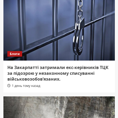
Блоги
На Закарпатті затримали екс-керівників ТЦК
за підозрою у незаконному списуванні
військовозобов’язаних.
1 день тому назад