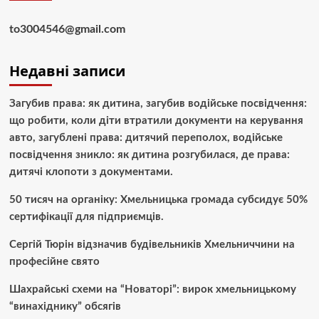
to3004546@gmail.com
Недавні записи
Загубив права: як дитина, загубив водійське посвідчення:
що робити, коли діти втратили документи на керування
авто, загублені права: дитячий переполох, водійське
посвідчення зникло: як дитина розгубилася, де права:
дитячі клопоти з документами.
50 тисяч на органіку: Хмельницька громада субсидує 50%
сертифікації для підприємців.
Сергій Тюрін відзначив будівельників Хмельниччини на
професійне свято
Шахрайські схеми на “Новаторі”: вирок хмельницькому
“винахіднику” обсягів