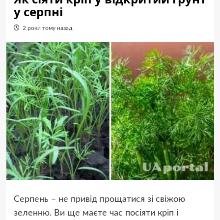
у серпні
2 роки тому назад
Серпень – не привід прощатися зі свіжою
зеленню. Ви ще маєте час посіяти кріп і