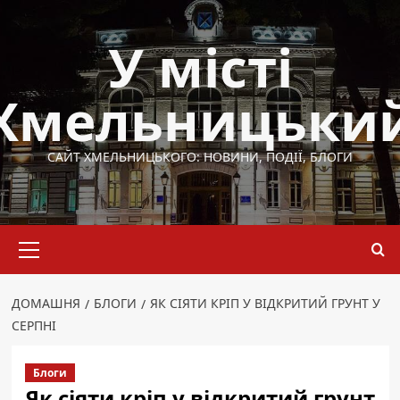
Перейти
до
У місті
вмісту
Хмельницьки
САЙТ ХМЕЛЬНИЦЬКОГО: НОВИНИ, ПОДІЇ, БЛОГИ
Основне
меню
ДОМАШНЯ
БЛОГИ
ЯК СІЯТИ КРІП У ВІДКРИТИЙ ГРУНТ У
СЕРПНІ
Блоги
Як сіяти кріп у відкритий грунт