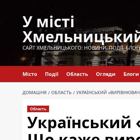
Перейти
до
У місті
вмісту
Хмельницьки
САЙТ ХМЕЛЬНИЦЬКОГО: НОВИНИ, ПОДІЇ, БЛОГ
Місто
Події
Область
Огляди
Блоги
ДОМАШНЯ
ОБЛАСТЬ
УКРАЇНСЬКИЙ «ВИРІВНЮВАЧ»
Область
Український 
Що каже виро