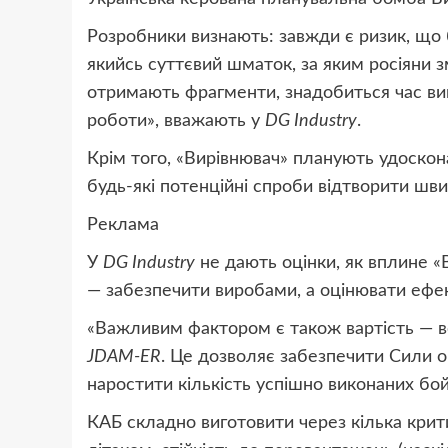
Розробники визнають: завжди є ризик, що 
якийсь суттєвий шматок, за яким росіяни 
отримають фрагменти, знадобиться час вив
роботи», вважають у
DG Industry
.
Крім того, «Вирівнювач» планують удоскон
будь-які потенційні спроби відтворити шви
Реклама
У
DG Industry
не дають оцінки, як вплине «В
— забезпечити виробами, а оцінювати ефекти
«Важливим фактором є також вартість — во
JDAM-ER
. Це дозволяє забезпечити Сили о
наростити кількість успішно виконаних бо
КАБ складно виготовити через кілька крити