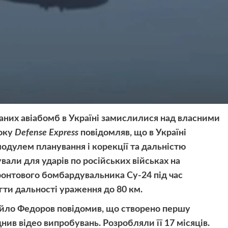
аних авіабомб в Україні замислилися над власними
року
Defense Express
повідомляв, що в Україні
одулем планування і корекції та дальністю
вали для ударів по російських військах на
онтового бомбардувальника Су-24 під час
гти дальності ураження до 80 км.
айло Федоров повідомив, що створено першу
ив відео випробувань. Розробляли її 17 місяців.