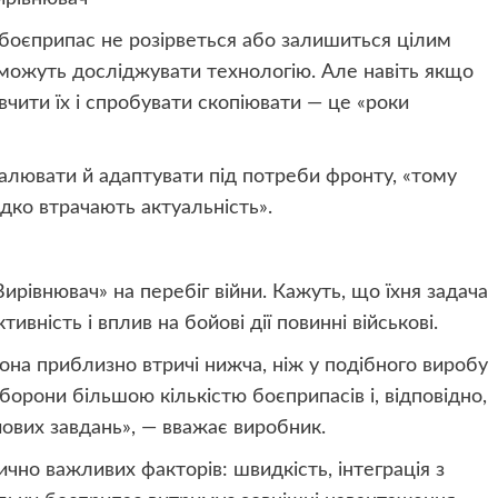
боєприпас не розірветься або залишиться цілим
зможуть досліджувати технологію. Але навіть якщо
чити їх і спробувати скопіювати — це «роки
алювати й адаптувати під потреби фронту, «тому
дко втрачають актуальність».
ирівнювач» на перебіг війни. Кажуть, що їхня задача
вність і вплив на бойові дії повинні військові.
на приблизно втричі нижча, ніж у подібного виробу
борони більшою кількістю боєприпасів і, відповідно,
йових завдань», — вважає виробник.
чно важливих факторів: швидкість, інтеграція з