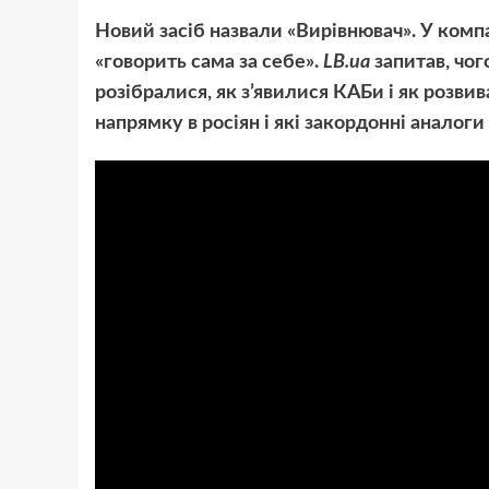
Новий засіб назвали «Вирівнювач». У комп
«говорить сама за себе».
LB.ua
запитав, чог
розібралися, як з’явилися КАБи і як розви
напрямку в росіян і які закордонні аналоги