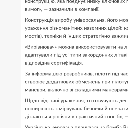
конструкцію, яка поєднує низку ключових 
вимог», — зазначили в компанії.
Конструкція виробу універсальна, його мож
ураження різноманітних наземних цілей: к
мостів), техніки й інших стратегічно важли
«Вирівнювач» можна використовувати на лі
адаптували під усі типи закордонних літак
відповідна сертифікація.
За інформацією розробників, пілоти під ча
створює додаткових обмежень при пілотува
маневри, включно зі складними маневрами
Щодо відстані ураження, то озвучують деся
поширюють з міркувань безпеки й операти
дізнаються росіяни в практичний спосіб», —
Українська керована планувальна бомба В