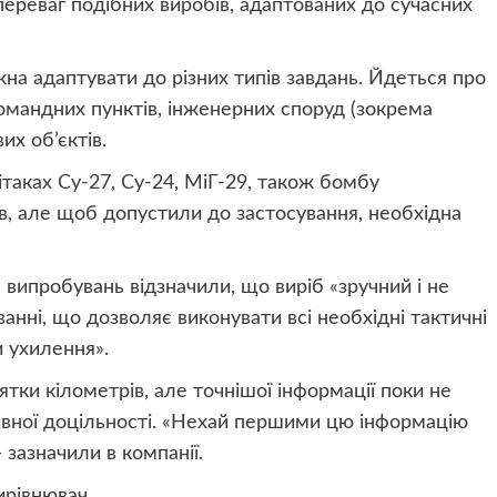
переваг подібних виробів, адаптованих до сучасних
на адаптувати до різних типів завдань. Йдеться про
омандних пунктів, інженерних споруд (зокрема
вих об’єктів.
таках Су-27, Су-24, МіГ-29, також бомбу
ів, але щоб допустили до застосування, необхідна
с випробувань відзначили, що виріб «зручний і не
нні, що дозволяє виконувати всі необхідні тактичні
 ухилення».
тки кілометрів, але точнішої інформації поки не
вної доцільності. «Нехай першими цю інформацію
 зазначили в компанії.
ирівнювач