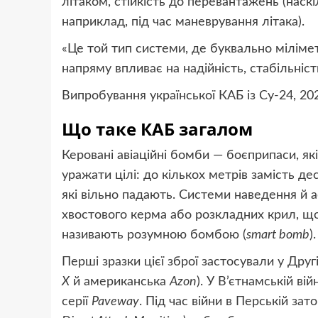
літаком, стійкість до перевантажень (нас
наприклад, під час маневрування літака).
«Це той тип системи, де буквально міліме
напряму впливає на надійність, стабільніст
Випробування української КАБ із Су-24, 202
Що таке КАБ загалом
Керовані авіаційні бомби — боєприпаси, я
уражати цілі: до кількох метрів замість дес
які вільно падають. Системи наведення й 
хвостового керма або розкладних крил, що
називають розумною бомбою (
smart bomb
).
Перші зразки цієї зброї застосували у Друг
X
й американська
Azon
). У В’єтнамській в
серії
Paveway
. Під час війни в Перській за