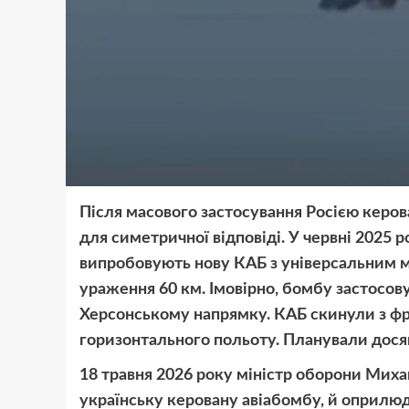
Після масового застосування Росією керов
для симетричної відповіді. У червні 2025 
випробовують нову КАБ з універсальним м
ураження 60 км. Імовірно, бомбу застосову
Херсонському напрямку. КАБ скинули з фр
горизонтального польоту. Планували дося
18 травня 2026 року міністр оборони Мих
українську керовану авіабомбу, й оприлюдн