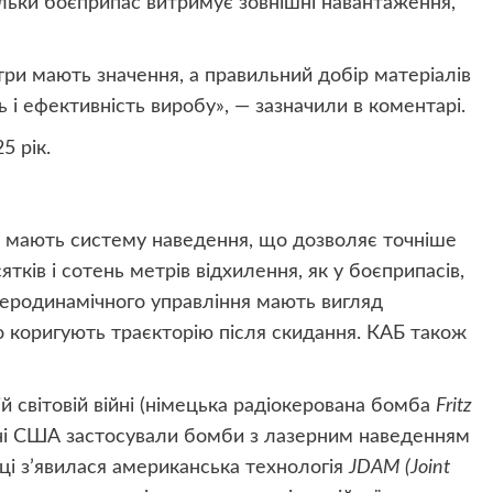
кільки боєприпас витримує зовнішні навантаження,
три мають значення, а правильний добір матеріалів
ь і ефективність виробу», — зазначили в коментарі.
5 рік.
кі мають систему наведення, що дозволяє точніше
ятків і сотень метрів відхилення, як у боєприпасів,
аеродинамічного управління мають вигляд
 коригують траєкторію після скидання. КАБ також
ій світовій війні (німецька радіокерована бомба
Fritz
ійні США застосували бомби з лазерним наведенням
тоці з’явилася американська технологія
JDAM (Joint