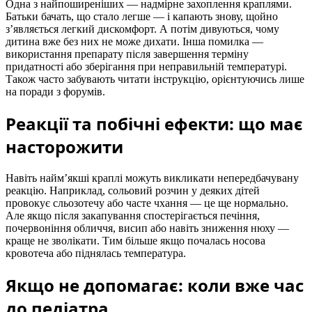
Одна з найпоширеніших — надмірне захоплення краплями.
Батьки бачать, що стало легше — і капають знову, щойно
з’являється легкий дискомфорт. А потім дивуються, чому
дитина вже без них не може дихати. Інша помилка —
використання препарату після завершення терміну
придатності або зберігання при неправильній температурі.
Також часто забувають читати інструкцію, орієнтуючись лише
на поради з форумів.
Реакції та побічні ефекти: що має
насторожити
Навіть найм’якші краплі можуть викликати непередбачувану
реакцію. Наприклад, сольовий розчин у деяких дітей
провокує сльозотечу або часте чхання — це ще нормально.
Але якщо після закапування спостерігається печіння,
почервоніння обличчя, висип або навіть зниження нюху —
краще не зволікати. Тим більше якщо почалась носова
кровотеча або піднялась температура.
Якщо не допомагає: коли вже час
до педіатра