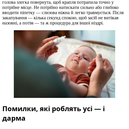
голова злегка повернута, щоб крапля потрапила точно у
потрібне місце. Не потрібно натискати сильно або глибоко
вводити піпетку — слизова ніжна й легко травмується. Після
закапування — кілька секунд спокою, щоб засіб не витікав
назовні, а потім — та ж процедура для іншої ніздрі.
Помилки, які роблять усі — і
дарма