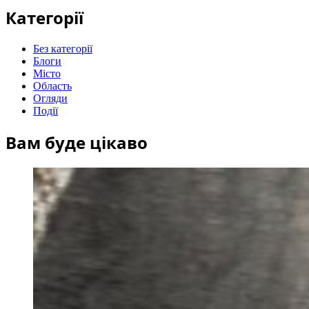
Категорії
Без категорії
Блоги
Місто
Область
Огляди
Події
Вам буде цікаво