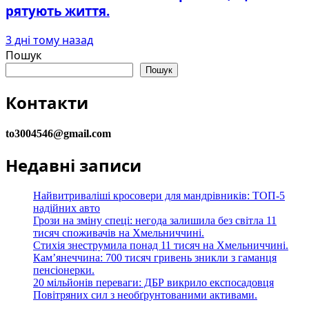
рятують життя.
3 дні тому назад
Пошук
Пошук
Контакти
to3004546@gmail.com
Недавні записи
Найвитриваліші кросовери для мандрівників: ТОП-5
надійних авто
Грози на зміну спеці: негода залишила без світла 11
тисяч споживачів на Хмельниччині.
Стихія знеструмила понад 11 тисяч на Хмельниччині.
Кам’янеччина: 700 тисяч гривень зникли з гаманця
пенсіонерки.
20 мільйонів переваги: ДБР викрило експосадовця
Повітряних сил з необґрунтованими активами.