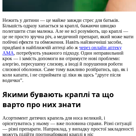
Нежить у дитини — це майже завжди стрес для батьків.
Більшість одразу хапається за краплі, бажаючи швидко
полегшити стан малюка. Але не всі розуміють, що краплі —
це не просто зручна річ, а медичний препарат, який може мати
побічні ефекти та обмеження. Навіть найзвичніші засоби,
придбані в найближчій аптеці або ж
через онлайн аптеку
АМА
, потребують уважного підходу. Один неправильний
крок — і замість допомоги ви отримуєте нові проблеми:
алергію, пересушену слизову, а іноді й порушення роботи
слизової оболонки. Саме тому важливо розібратись, що, як і
коли капати, і не сприймати ці ліки як щось “друге після
водички”.
Якими бувають краплі та що
варто про них знати
Асортимент дитячих крапель для носа великий, і
орієнтуватись у ньому — вже половина справи. Різні ситуації
— різні препарати. Наприклад, у випадку простої закладеності
можуть підійти протинабрякові краплі в ніс