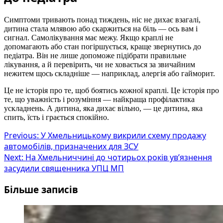
Симптоми тривають понад тиждень, ніс не дихає взагалі,
дитина стала млявою або скаржиться на біль — ось вам і
сигнал. Самолікування має межу. Якщо краплі не
допомагають або стан погіршується, краще звернутись до
педіатра. Він не лише допоможе підібрати правильне
лікування, а й перевірить, чи не ховається за звичайним
нежитем щось складніше — наприклад, алергія або гайморит.
Це не історія про те, щоб боятись кожної краплі. Це історія про
те, що уважність і розуміння — найкраща профілактика
ускладнень. А дитина, яка дихає вільно, — це дитина, яка
спить, їсть і грається спокійно.
Post
Previous:
У Хмельницькому викрили схему продажу
автомобілів, призначених для ЗСУ
navigation
Next:
На Хмельниччині до чотирьох років ув’язнення
засудили священника УПЦ МП
Більше записів