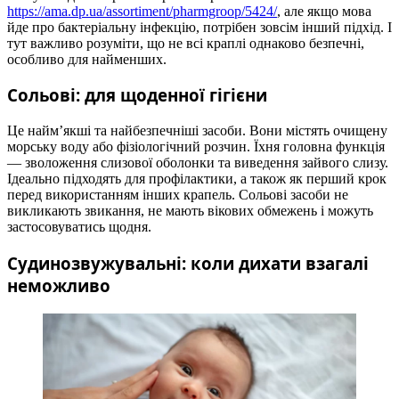
https://ama.dp.ua/assortiment/pharmgroop/5424/
, але якщо мова
йде про бактеріальну інфекцію, потрібен зовсім інший підхід. І
тут важливо розуміти, що не всі краплі однаково безпечні,
особливо для найменших.
Сольові: для щоденної гігієни
Це найм’якші та найбезпечніші засоби. Вони містять очищену
морську воду або фізіологічний розчин. Їхня головна функція
— зволоження слизової оболонки та виведення зайвого слизу.
Ідеально підходять для профілактики, а також як перший крок
перед використанням інших крапель. Сольові засоби не
викликають звикання, не мають вікових обмежень і можуть
застосовуватись щодня.
Судинозвужувальні: коли дихати взагалі
неможливо