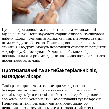
Це — швидка допомога, коли дитина не може дихати ні
вдень, ні вночі. Вони звужують судини слизової, зменшуючи
набряк. Ефект помітний за кілька хвилин, але користуватися
ними слід дуже обережно. По-перше, вони викликають
звикання. По-друге, можуть пересушити слизову та порушити
мікрофлору. Застосовувати їх можна не більше 3–5 днів
поспіль і тільки за рекомендацією лікаря або після ретельного
прочитання інструкції.
Протизапальні та антибактеріальні: під
наглядом лікаря
Такі краплі призначаються вже при ускладненнях —
бактеріальному риніті, гнійному нежиті чи гаймориті. У
складі можуть бути місцеві антибіотики, стероїдні речовини
або комбіновані компоненти. Самолікування тут недоречне.
Призначити такі препарати має виключно лікар, бо
неправильне застосування може дати зворотний ефект —