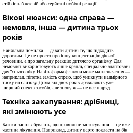
стійкість бактерій або серйозні побічні реакції.
Вікові нюанси: одна справа —
немовля, інша — дитина трьох
років
Найбільша помилка — давати дитині те, що підходить
дорослим. Це не просто про іншу концентрацію діючої
речовини, а про загальну реакцію дитячого організму. Для
немовлят використовують лише краплі, спеціально адаптовані
для їхнього віку. Навіть форма флакона може мати значення —
наприклад, піпетка замість спрею, щоб уникнути надмірного
тиску на слизову. Дітям від двох років дозволяють уже
ширший спектр засобів, але знову ж — не все підряд.
Техніка закапування: дрібниці,
які змінюють усе
Батьки часто забувають, що правильне застосування — це вже
частина лікування. Наприклад, дитину варто покласти на бік,