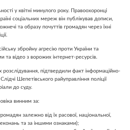
ості у квітні минулого року. Правоохоронці
країні соціальних мереж він публікував дописи,
ожнечі та образу почуттів громадян через їхні
ції.
ійську збройну агресію проти України та
и та відео з ворожих інтернет-ресурсів.
ах розслідування, підтвердили факт інформаційно-
 Слідчі Шепетівського райуправління поліції
іали до суду.
овіка винним за:
громадян залежно від їх расової, національної,
реконань та за іншими ознаками);