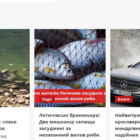
Події
Блоги
Летичівські браконьєри:
Найвитри
 спека
Два мешканці селища
кросовер
ки.
засуджені за
мандрівни
незаконний вилов риби.
надійних 
азад