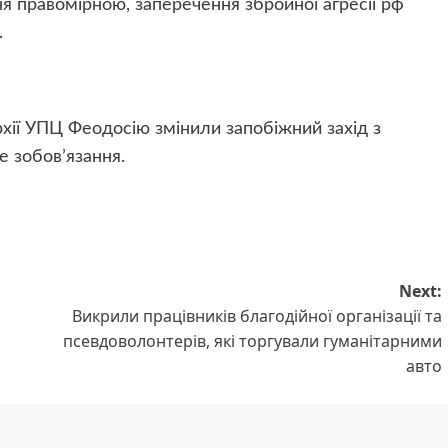
ння правомірною, заперечення збройної агресії рф
.
хії УПЦ Феодосію змінили запобіжний захід з
 зобовʼязання.
Next:
Викрили працівників благодійної організації та
псевдоволонтерів, які торгували гуманітарними
авто