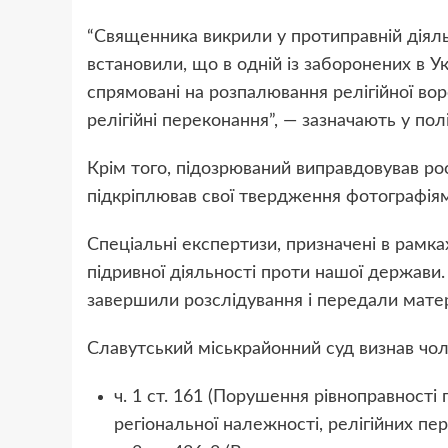
“Священника викрили у протиправній діяльн
встановили, що в одній із заборонених в У
спрямовані на розпалювання релігійної вор
релігійні переконання”, — зазначають у полі
Крім того, підозрюваний виправдовував рос
підкріплював свої твердження фотографіям
Спеціальні експертизи, призначені в рамк
підривної діяльності проти нашої держави.
завершили розслідування і передали матер
Славутський міськрайонний суд визнав чол
ч. 1 ст. 161 (Порушення рівноправності 
регіональної належності, релігійних пе