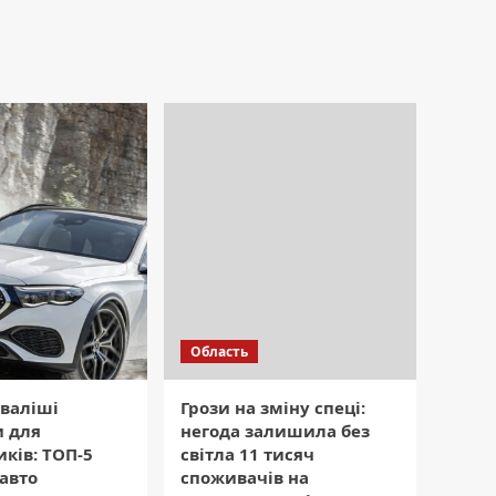
Область
валіші
Грози на зміну спеці:
и для
негода залишила без
ків: ТОП-5
світла 11 тисяч
авто
споживачів на