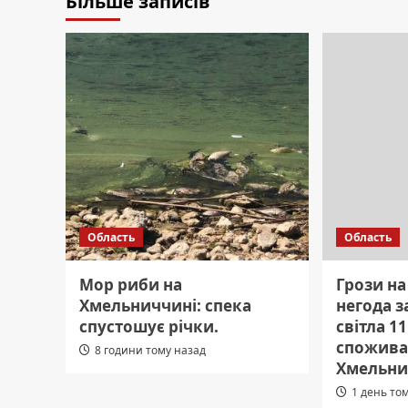
Більше записів
Область
Область
Мор риби на
Грози на
Хмельниччині: спека
негода 
спустошує річки.
світла 1
спожива
8 години тому назад
Хмельни
1 день то