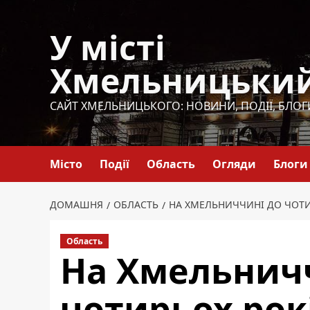
Перейти
до
У місті
вмісту
Хмельницьки
САЙТ ХМЕЛЬНИЦЬКОГО: НОВИНИ, ПОДІЇ, БЛОГ
Місто
Події
Область
Огляди
Блоги
ДОМАШНЯ
ОБЛАСТЬ
НА ХМЕЛЬНИЧЧИНІ ДО ЧОТИ
Область
На Хмельнич
чотирьох рок