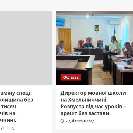
Область
 зміну спеці:
Директор мовної школи
залишила без
на Хмельниччині:
1 тисяч
Розпуста під час уроків –
чів на
арешт без застави.
ччині.
2 дні тому назад
му назад