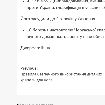
ч. 2 ст. 436-2 (Виправдовування, визна
проти України, глорифікація її учасників)
Його засудили до 4-х років ув’язнення.
18 березня настоятелю Черкаської єпар
нічного домашнього арешту на особисте
Джерело:
lb.ua
Post
Previous:
Правила безпечного використання дитячих
navigation
крапель для носа