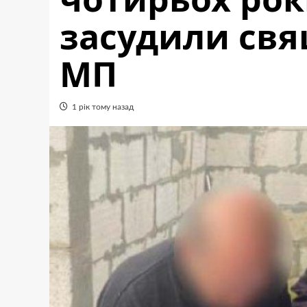
засудили св
МП
1 рік тому назад