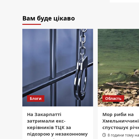
Вам буде цікаво
Блоги
Область
На Закарпатті
Мор риби на
затримали екс-
Хмельниччині:
керівників ТЦК за
спустошує річ
підозрою у незаконному
8 години тому н