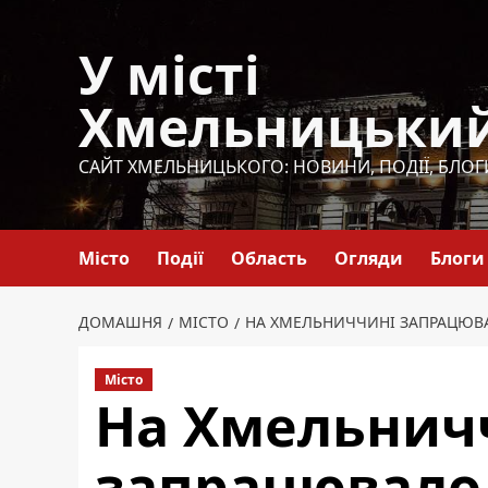
Перейти
до
У місті
вмісту
Хмельницьки
САЙТ ХМЕЛЬНИЦЬКОГО: НОВИНИ, ПОДІЇ, БЛОГ
Місто
Події
Область
Огляди
Блоги
ДОМАШНЯ
МІСТО
НА ХМЕЛЬНИЧЧИНІ ЗАПРАЦЮВА
Місто
На Хмельнич
запрацювало