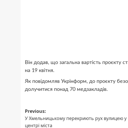
Він додав, що загальна вартість проєкту с
на 19 квітня.
Як повідомляв Укрінформ, до проєкту безо
долучитися понад 70 медзакладів.
Post
Previous:
У Хмельницькому перекриють рух вулицею у
navigation
центрі міста