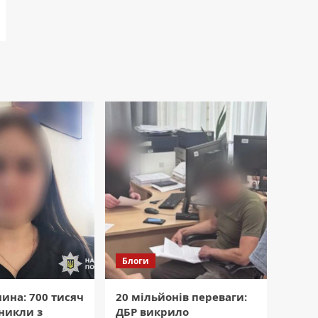
Блоги
ина: 700 тисяч
20 мільйонів переваги:
никли з
ДБР викрило