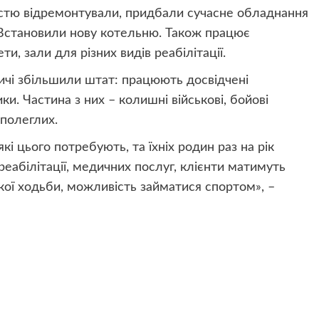
стю відремонтували, придбали сучасне обладнання
ї. Встановили нову котельню. Також працює
ти, зали для різних видів реабілітації.
ричі збільшили штат: працюють досвідчені
ки. Частина з них – колишні військові, бойові
 полеглих.
які цього потребують, та їхніх родин раз на рік
реабілітації, медичних послуг, клієнти матимуть
ької ходьби, можливість займатися спортом», –