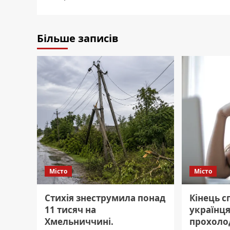
Більше записів
Місто
Місто
Стихія знеструмила понад
Кінець с
11 тисяч на
українця
Хмельниччині.
прохоло