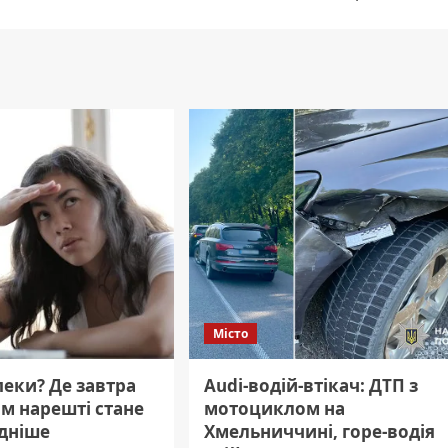
Місто
пеки? Де завтра
Audi-водій-втікач: ДТП з
м нарешті стане
мотоциклом на
дніше
Хмельниччині, горе-водія