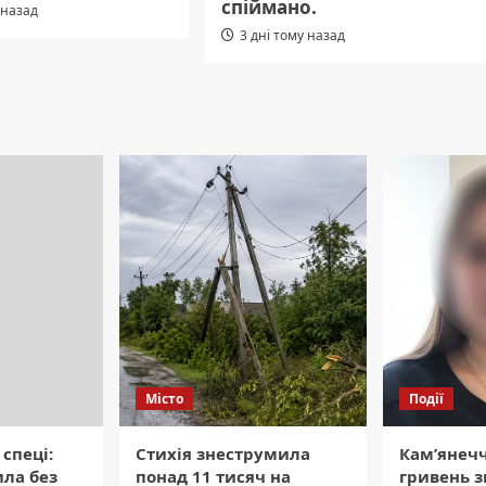
спіймано.
 назад
3 дні тому назад
Місто
Події
 спеці:
Стихія знеструмила
Кам’янечч
ла без
понад 11 тисяч на
гривень з