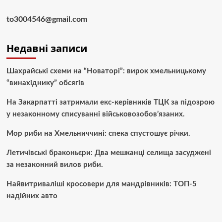
to3004546@gmail.com
Недавні записи
Шахрайські схеми на “Новаторі”: вирок хмельницькому
“винахіднику” обсягів
На Закарпатті затримали екс-керівників ТЦК за підозрою
у незаконному списуванні військовозобов’язаних.
Мор риби на Хмельниччині: спека спустошує річки.
Летичівські браконьєри: Два мешканці селища засуджені
за незаконний вилов риби.
Найвитриваліші кросовери для мандрівників: ТОП-5
надійних авто