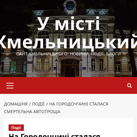
Перейти
до
У місті
вмісту
Хмельницьки
САЙТ ХМЕЛЬНИЦЬКОГО: НОВИНИ, ПОДІЇ, БЛОГИ
Основне
меню
ДОМАШНЯ
ПОДІЇ
НА ГОРОДОЧЧИНІ СТАЛАСЯ
СМЕРТЕЛЬНА АВТОТРОЩА
Події
На Городоччині сталася