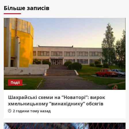
Більше записів
Події
Шахрайські схеми на “Новаторі”: вирок
хмельницькому “винахіднику” обсягів
2 години тому назад