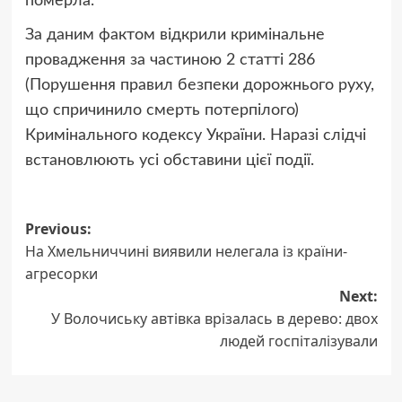
померла.
За даним фактом відкрили кримінальне
провадження за частиною 2 статті 286
(Порушення правил безпеки дорожнього руху,
що спричинило смерть потерпілого)
Кримінального кодексу України. Наразі слідчі
встановлюють усі обставини цієї події.
Post
Previous:
На Хмельниччині виявили нелегала із країни-
navigation
агресорки
Next:
У Волочиську автівка врізалась в дерево: двох
людей госпіталізували