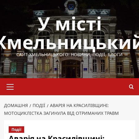
Перейти
до
У місті
вмісту
Хмельницьки
САЙТ ХМЕЛЬНИЦЬКОГО: НОВИНИ, ПОДІЇ, БЛОГИ
Основне
меню
ДОМАШНЯ
ПОДІЇ
АВАРІЯ НА КРАСИЛІВЩИНІ:
МОТОЦИКЛІСТКА ЗАГИНУЛА ВІД ОТРИМАНИХ ТРАВМ
Події
Аварія на Красилівщині: