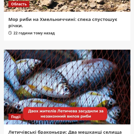
Область
Мор риби на Хмельниччині: спека спустошує
річки.
22 години тому назад
Події
Летичівські браконьєри: Два мешканці селища