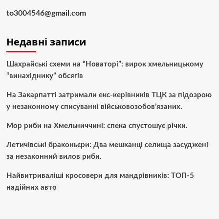
to3004546@gmail.com
Недавні записи
Шахрайські схеми на “Новаторі”: вирок хмельницькому
“винахіднику” обсягів
На Закарпатті затримали екс-керівників ТЦК за підозрою
у незаконному списуванні військовозобов’язаних.
Мор риби на Хмельниччині: спека спустошує річки.
Летичівські браконьєри: Два мешканці селища засуджені
за незаконний вилов риби.
Найвитриваліші кросовери для мандрівників: ТОП-5
надійних авто