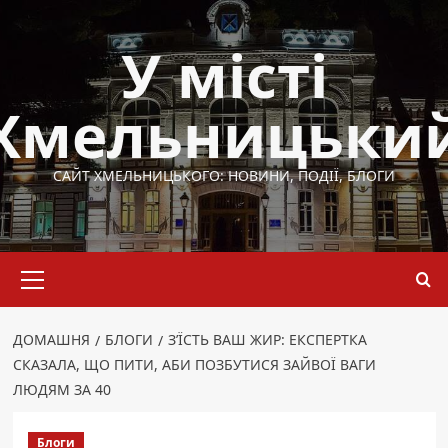
Перейти
до
У місті
вмісту
Хмельницьки
САЙТ ХМЕЛЬНИЦЬКОГО: НОВИНИ, ПОДІЇ, БЛОГИ
Основне
меню
ДОМАШНЯ
БЛОГИ
З’ЇСТЬ ВАШ ЖИР: ЕКСПЕРТКА
СКАЗАЛА, ЩО ПИТИ, АБИ ПОЗБУТИСЯ ЗАЙВОЇ ВАГИ
ЛЮДЯМ ЗА 40
Блоги