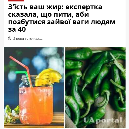
З’їсть ваш жир: експертка
сказала, що пити, аби
позбутися зайвої ваги людям
за 40
2 роки тому назад