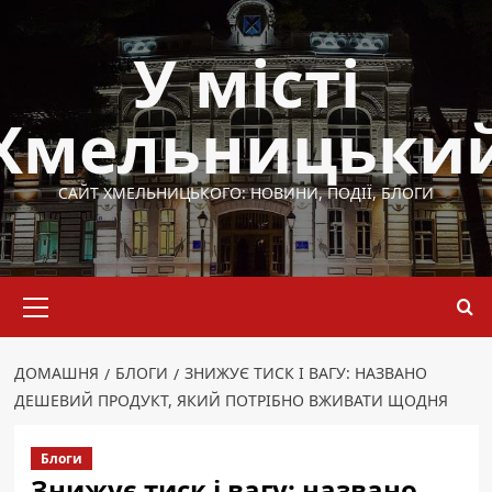
Перейти
до
У місті
вмісту
Хмельницьки
САЙТ ХМЕЛЬНИЦЬКОГО: НОВИНИ, ПОДІЇ, БЛОГИ
Основне
меню
ДОМАШНЯ
БЛОГИ
ЗНИЖУЄ ТИСК І ВАГУ: НАЗВАНО
ДЕШЕВИЙ ПРОДУКТ, ЯКИЙ ПОТРІБНО ВЖИВАТИ ЩОДНЯ
Блоги
Знижує тиск і вагу: названо