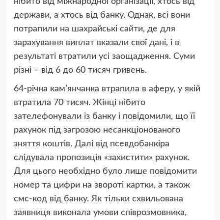
нібито від міжнародної організації, хтось від
держави, а хтось від банку. Однак, всі вони
потрапили на шахрайські сайти, де для
зарахування виплат вказали свої дані, і в
результаті втратили усі заощадження. Суми
різні – від 6 до 60 тисяч гривень.
64-річна кам’янчанка втрапила в аферу, у якій
втратила 70 тисяч. Жінці нібито
зателефонували із банку і повідомили, що її
рахунок під загрозою несанкціонованого
зняття коштів. Далі від псевдобанкіра
слідувала пропозиція «захистити» рахунок.
Для цього необхідно було лише повідомити
номер та цифри на звороті картки, а також
смс-код від банку. Як тільки схвильована
заявниця виконала умови співрозмовника,