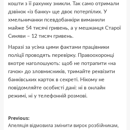
кошти з її рахунку зникли. Так само отримали
дзвінок «із банку» ще двоє потерпілих. У
хмельничанки псевдобанкіри виманили
майже 54 тисячі гривень, а у мешканця Старої
Синяви – 12 тисяч гривень.
Наразі за усіма цими фактами працівники
поліції проводять перевірку. Правоохоронці
вкотре наголошують: щоб не потрапити «на
гачок» до зловмисників, тримайте реквізити
банківських карток в секреті. Нікому не
повідомляйте особисті дані: ні в онлайн
режимі, ні у телефонній розмові.
Post
Previous:
Апеляція відмовила змінити вирок розбійникам,
navigation