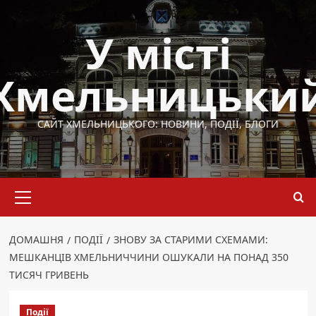
Перейти
до
У місті
вмісту
Хмельницьки
САЙТ ХМЕЛЬНИЦЬКОГО: НОВИНИ, ПОДІЇ, БЛОГИ
Основне
меню
ДОМАШНЯ
ПОДІЇ
ЗНОВУ ЗА СТАРИМИ СХЕМАМИ:
МЕШКАНЦІВ ХМЕЛЬНИЧЧИНИ ОШУКАЛИ НА ПОНАД 350
ТИСЯЧ ГРИВЕНЬ
Події