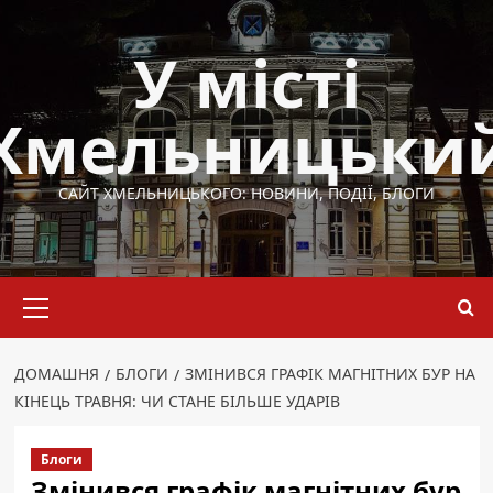
Перейти
до
У місті
вмісту
Хмельницьки
САЙТ ХМЕЛЬНИЦЬКОГО: НОВИНИ, ПОДІЇ, БЛОГИ
Основне
меню
ДОМАШНЯ
БЛОГИ
ЗМІНИВСЯ ГРАФІК МАГНІТНИХ БУР НА
КІНЕЦЬ ТРАВНЯ: ЧИ СТАНЕ БІЛЬШЕ УДАРІВ
Блоги
Змінився графік магнітних бур