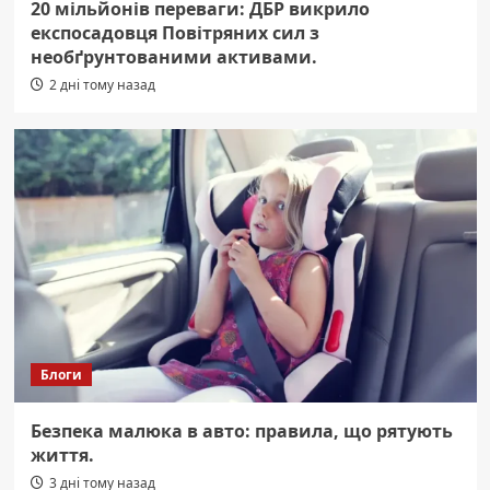
20 мільйонів переваги: ДБР викрило
експосадовця Повітряних сил з
необґрунтованими активами.
2 дні тому назад
Блоги
Безпека малюка в авто: правила, що рятують
життя.
3 дні тому назад