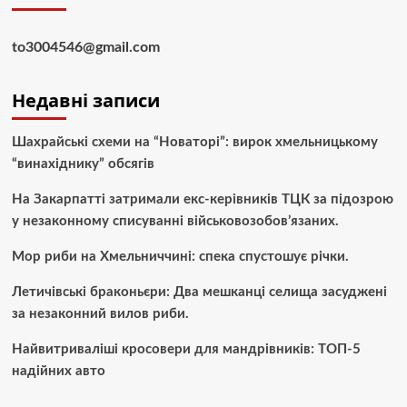
to3004546@gmail.com
Недавні записи
Шахрайські схеми на “Новаторі”: вирок хмельницькому
“винахіднику” обсягів
На Закарпатті затримали екс-керівників ТЦК за підозрою
у незаконному списуванні військовозобов’язаних.
Мор риби на Хмельниччині: спека спустошує річки.
Летичівські браконьєри: Два мешканці селища засуджені
за незаконний вилов риби.
Найвитриваліші кросовери для мандрівників: ТОП-5
надійних авто