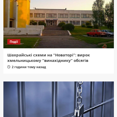
Події
Шахрайські схеми на “Новаторі”: вирок
хмельницькому “винахіднику” обсягів
2 години тому назад