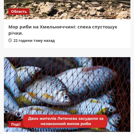
Область
Мор риби на Хмельниччині: спека спустошує
річки.
22 години тому назад
Події