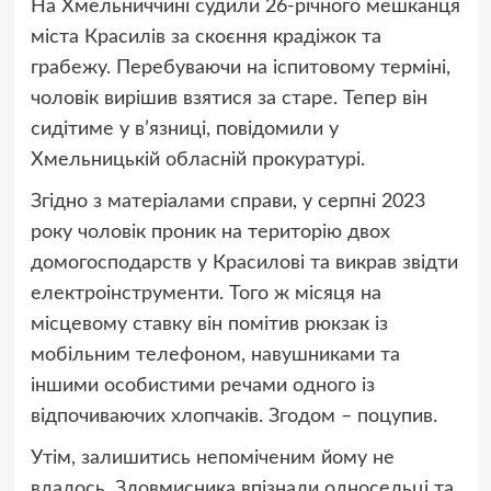
На Хмельниччині судили 26-річного мешканця
міста Красилів за скоєння крадіжок та
грабежу. Перебуваючи на іспитовому терміні,
чоловік вирішив взятися за старе. Тепер він
сидітиме у в’язниці, повідомили у
Хмельницькій обласній прокуратурі.
Згідно з матеріалами справи, у серпні 2023
року чоловік проник на територію двох
домогосподарств у Красилові та викрав звідти
електроінструменти. Того ж місяця на
місцевому ставку він помітив рюкзак із
мобільним телефоном, навушниками та
іншими особистими речами одного із
відпочиваючих хлопчаків. Згодом – поцупив.
Утім, залишитись непоміченим йому не
вдалось. Зловмисника впізнали односельці та