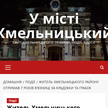
Перейти
до
У місті
вмісту
Хмельницьки
САЙТ ХМЕЛЬНИЦЬКОГО: НОВИНИ, ПОДІЇ, БЛОГИ
Основне
меню
ДОМАШНЯ
ПОДІЇ
ЖИТЕЛЬ ХМЕЛЬНИЦЬКОГО РАЙОНУ
ОТРИМАВ 7 РОКІВ В’ЯЗНИЦІ ЗА КРАДІЖКИ ТА ГРАБІЖ
Події
Житель Хмельницького