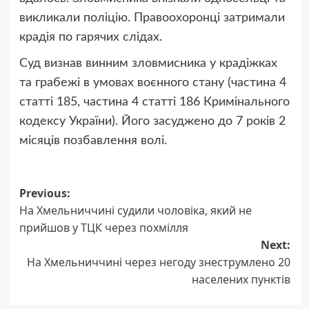
викликали поліцію. Правоохоронці затримали
крадія по гарячих слідах.
Суд визнав винним зловмисника у крадіжках
та грабежі в умовах воєнного стану (частина 4
статті 185, частина 4 статті 186 Кримінального
кодексу України). Його засуджено до 7 років 2
місяців позбавлення волі.
Post
Previous:
На Хмельниччині судили чоловіка, який не
navigation
прийшов у ТЦК через похмілля
Next:
На Хмельниччині через негоду знеструмлено 20
населених пунктів