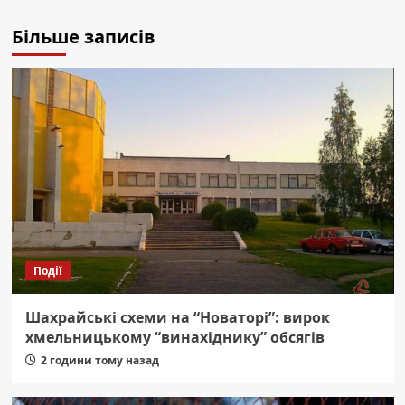
Більше записів
Події
Шахрайські схеми на “Новаторі”: вирок
хмельницькому “винахіднику” обсягів
2 години тому назад