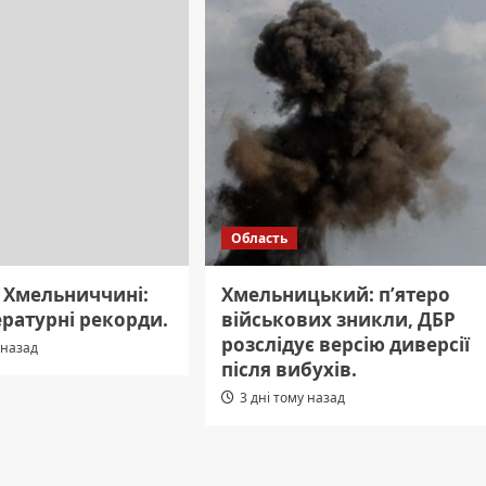
Область
а Хмельниччині:
Хмельницький: п’ятеро
ературні рекорди.
військових зникли, ДБР
розслідує версію диверсії
 назад
після вибухів.
3 дні тому назад