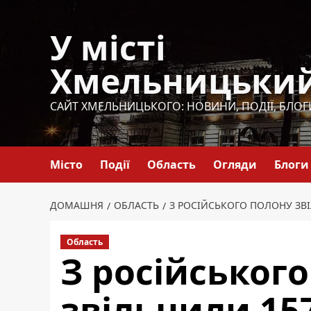
Перейти
до
У місті
вмісту
Хмельницьки
САЙТ ХМЕЛЬНИЦЬКОГО: НОВИНИ, ПОДІЇ, БЛОГ
Місто
Події
Область
Огляди
Блоги
ДОМАШНЯ
ОБЛАСТЬ
З РОСІЙСЬКОГО ПОЛОНУ ЗВІ
Область
З російськог
звільнили 157