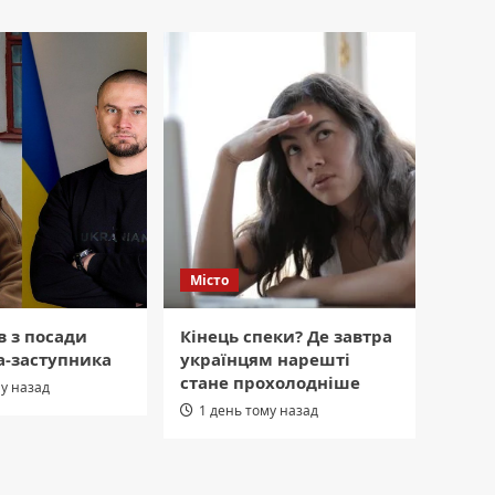
Місто
в з посади
Кінець спеки? Де завтра
а-заступника
українцям нарешті
стане прохолодніше
му назад
1 день тому назад