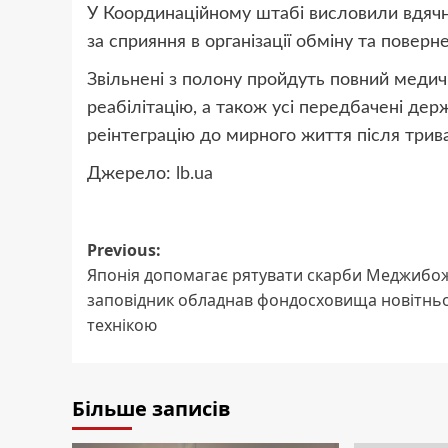
У Координаційному штабі висловили вдяч
за сприяння в організації обміну та поверн
Звільнені з полону пройдуть повний медич
реабілітацію, а також усі передбачені дер
реінтеграцію до мирного життя після тривал
Джерело:
lb.ua
Post
Previous:
Японія допомагає рятувати скарби Меджибо
navigation
заповідник обладнав фондосховища новітнь
технікою
Більше записів