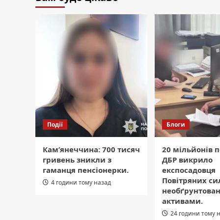
Події
Блоги
Кам’янеччина: 700 тисяч
20 мільйонів п
гривень зникли з
ДБР викрило
гаманця пенсіонерки.
експосадовця
Повітряних си
4 години тому назад
необґрунтова
активами.
24 години тому 