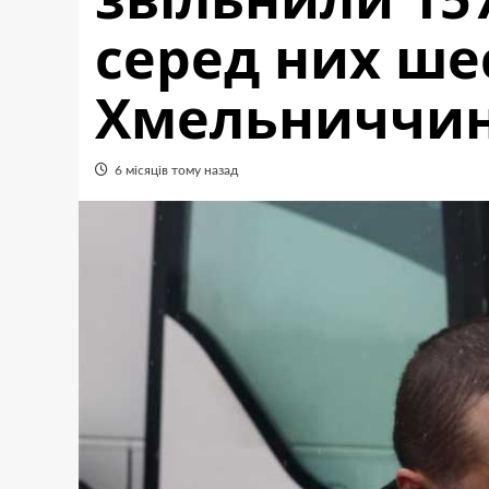
серед них ше
Хмельниччи
6 місяців тому назад