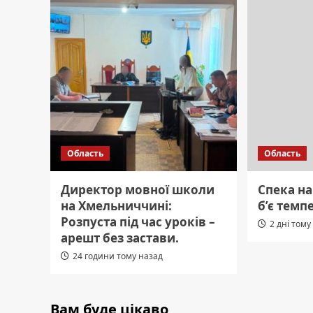
Область
Область
Директор мовної школи
Спека н
на Хмельниччині:
б’є темп
Розпуста під час уроків –
2 дні тому
арешт без застави.
24 години тому назад
Вам буде цікаво