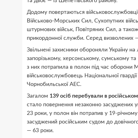
та двоє — із Шепетівського району.
Додому повертаються військовослужбовці 
Військово-Морських Сил, Сухопутних війсь
штурмових військ, Повітряних Сил, а також
прикордонної служби. Серед визволених —
Звільнені захисники обороняли Україну на 
запорізькому, херсонському, сумському та
з них потрапила в полон під час оборони 
військовослужбовець Національної гвардії 
Чорнобильської АЕС.
Загалом
139 осіб перебували в російськом
стало повернення незаконно засуджених у
23 роки, у полон він потрапив у 19-річному
засуджений російським судом до довічно
— 63 роки.