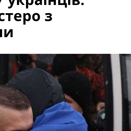
стеро з
ни