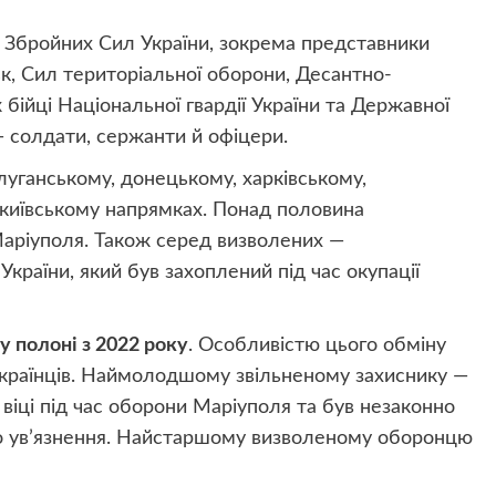
Збройних Сил України, зокрема представники
к, Сил територіальної оборони, Десантно-
 бійці Національної гвардії України та Державної
 солдати, сержанти й офіцери.
луганському, донецькому, харківському,
 київському напрямках. Понад половина
Маріуполя. Також серед визволених —
України, який був захоплений під час окупації
у полоні з 2022 року
. Особливістю цього обміну
країнців. Наймолодшому звільненому захиснику —
 віці під час оборони Маріуполя та був незаконно
го ув’язнення. Найстаршому визволеному оборонцю