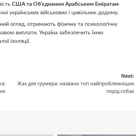
ність
США та Об’єднаним Арабським Еміратам
енні українських військових і цивільних додому.
ний огляд, отримають фізичну та психологічну
жавою виплати. Україна забезпечить їхню
ої ізоляції.
Next:
жа:
Жах для грумера: названо топ найпроблемніших
ою
порід собак