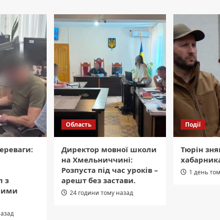
Область
Події
ереваги:
Директор мовної школи
Тюрін зня
на Хмельниччині:
хабарник
Розпуста під час уроків –
1 день то
л з
арешт без застави.
ними
24 години тому назад
назад