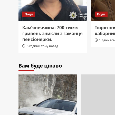
Події
Події
Кам’янеччина: 700 тисяч
Тюрін зн
гривень зникли з гаманця
хабарни
пенсіонерки.
1 день то
6 години тому назад
Вам буде цікаво