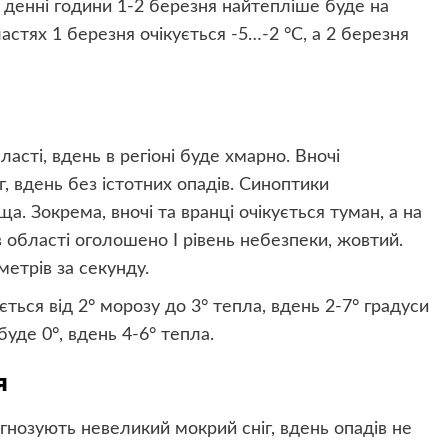
 денні години 1-2 березня найтепліше буде на
ластях 1 березня очікується -5…-2 °C, а 2 березня
я
сті, вдень в регіоні буде хмарно. Вночі
, вдень без істотних опадів. Синоптики
. Зокрема, вночі та вранці очікується туман, а на
в області оголошено І рівень небезпеки, жовтий.
етрів за секунду.
ється від 2° морозу до 3° тепла, вдень 2-7° градуси
буде 0°, вдень 4-6° тепла.
я
гнозують невеликий мокрий сніг, вдень опадів не