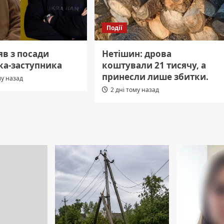
Події
яв з посади
Нетішин: дрова
ка-заступника
коштували 21 тисячу, а
принесли лише збитки.
му назад
2 дні тому назад