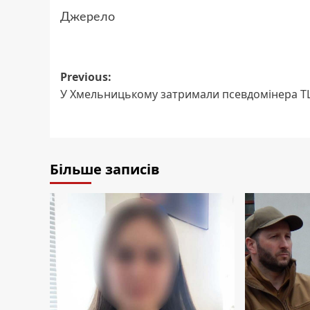
Джерело
Post
Previous:
У Хмельницькому затримали псевдомінера Т
navigation
Більше записів