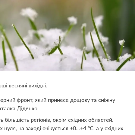
ші весняні вихідні.
ферний фронт, який принесе дощову та сніжну
аталка Діденко.
ь більшість регіонів, окрім східних областей.
нуля, на заході очікується +0…+4 °C, а у східних