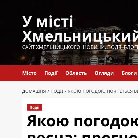
Перейти
до
У місті
вмісту
Хмельницьки
САЙТ ХМЕЛЬНИЦЬКОГО: НОВИНИ, ПОДІЇ, БЛОГ
Місто
Події
Область
Огляди
Блоги
ДОМАШНЯ
ПОДІЇ
ЯКОЮ ПОГОДОЮ ПОЧНЕТЬСЯ ВЕС
Події
Якою погодо
весна: прогно