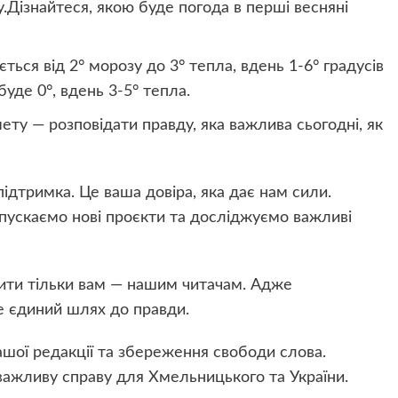
у.Дізнайтеся, якою буде погода в перші весняні
ється від 2° морозу до 3° тепла, вдень 1-6° градусів
буде 0°, вдень 3-5° тепла.
мету — розповідати правду, яка важлива сьогодні, як
ідтримка. Це ваша довіра, яка дає нам сили.
апускаємо нові проєкти та досліджуємо важливі
ти тільки вам — нашим читачам. Адже
це єдиний шлях до правди.
шої редакції та збереження свободи слова.
важливу справу для Хмельницького та України.