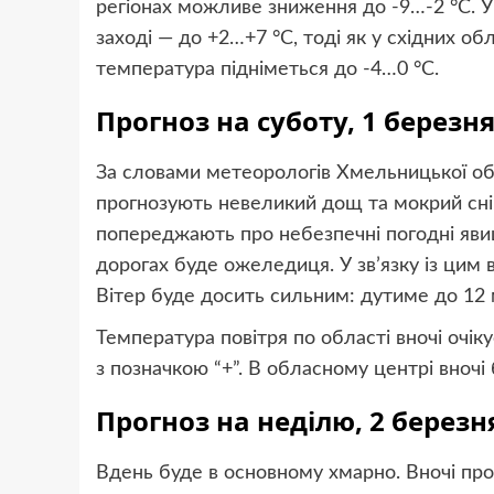
регіонах можливе зниження до -9…-2 °C. У
заході — до +2…+7 °C, тоді як у східних об
температура підніметься до -4…0 °C.
Прогноз на суботу, 1 березн
За словами метеорологів Хмельницької обла
прогнозують невеликий дощ та мокрий сніг
попереджають про небезпечні погодні явища
дорогах буде ожеледиця. У зв’язку із цим 
Вітер буде досить сильним: дутиме до 12 м
Температура повітря по області вночі очіку
з позначкою “+”. В обласному центрі вночі 
Прогноз на неділю, 2 березн
Вдень буде в основному хмарно. Вночі про