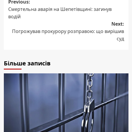
Post
Previous:
Смертельна аварія на Шепетівщині: загинув
navigation
водій
Next:
Погрожував прокурору розправою: що вирішив
суд
Більше записів