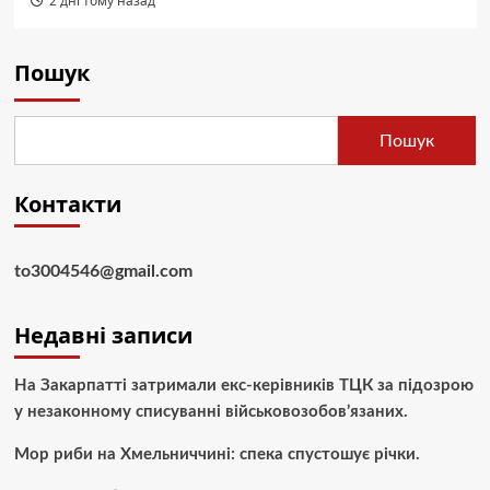
2 дні тому назад
Пошук
Пошук
Контакти
to3004546@gmail.com
Недавні записи
На Закарпатті затримали екс-керівників ТЦК за підозрою
у незаконному списуванні військовозобов’язаних.
Мор риби на Хмельниччині: спека спустошує річки.