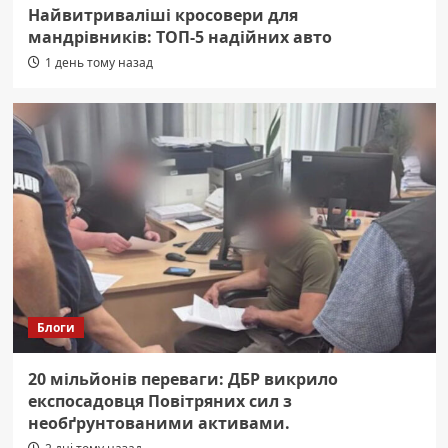
Найвитриваліші кросовери для
мандрівників: ТОП-5 надійних авто
1 день тому назад
Блоги
20 мільйонів переваги: ДБР викрило
експосадовця Повітряних сил з
необґрунтованими активами.