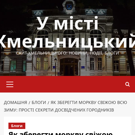
Перейти
до
У місті
вмісту
Хмельницьки
САЙТ ХМЕЛЬНИЦЬКОГО: НОВИНИ, ПОДІЇ, БЛОГИ
Основне
меню
ДОМАШНЯ
БЛОГИ
ЯК ЗБЕРЕГТИ МОРКВУ СВІЖОЮ ВСЮ
ЗИМУ: ПРОСТІ СЕКРЕТИ ДОСВІДЧЕНИХ ГОРОДНИКІВ
Блоги
Як зберегти моркву свіжою