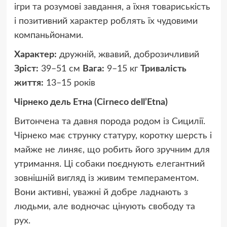
ігри та розумові завдання, а їхня товариськість
і позитивний характер роблять їх чудовими
компаньйонами.
Характер:
дружній, жвавий, доброзичливий
Зріст:
39–51 см
Вага:
9–15 кг
Тривалість
життя:
13–15 років
Чірнеко дель Етна (Cirneco dell’Etna)
Витончена та давня порода родом із Сицилії.
Чірнеко має струнку статуру, коротку шерсть і
майже не линяє, що робить його зручним для
утримання. Ці собаки поєднують елегантний
зовнішній вигляд із живим темпераментом.
Вони активні, уважні й добре ладнають з
людьми, але водночас цінують свободу та
рух.