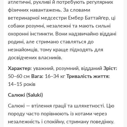
атлетичні, рухливі й потребують регулярних
фізичних навантажень. За словами
ветеринарної медсестри Ембер Баттайґер, ці
собаки розумні, незалежні та мають сильні
охоронні інстинкти. Вони надзвичайно віддані
родині, але стримано ставляться до
незнайомців, тому краще підходять для
досвідчених власників.
Характер:
уважний, розумний, відданий
Зріст:
50–60 см
Вага:
16–34 кг
Тривалість життя:
14–15 років
Салюкі (Saluki)
Салюкі — втілення грації та шляхетності. Цю
породу часто порівнюють із котами через
незалежність і спокійну, стриману поведінку.