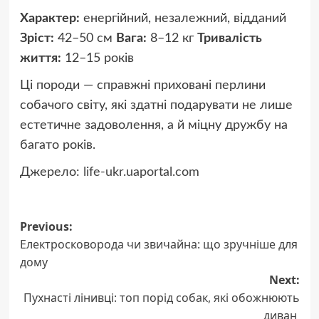
Характер:
енергійний, незалежний, відданий
Зріст:
42–50 см
Вага:
8–12 кг
Тривалість
життя:
12–15 років
Ці породи — справжні приховані перлини
собачого світу, які здатні подарувати не лише
естетичне задоволення, а й міцну дружбу на
багато років.
Джерело:
life-ukr.uaportal.com
Post
Previous:
Електросковорода чи звичайна: що зручніше для
navigation
дому
Next:
Пухнасті лінивці: топ порід собак, які обожнюють
диван