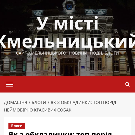
Перейти
до
У місті
вмісту
Хмельницьки
САЙТ ХМЕЛЬНИЦЬКОГО: НОВИНИ, ПОДІЇ, БЛОГИ
Основне
меню
ДОМАШНЯ
БЛОГИ
ЯК З ОБКЛАДИНКИ: ТОП ПОРІД
НЕЙМОВІРНО КРАСИВИХ СОБАК
Блоги
Як з обкладинки: топ порід