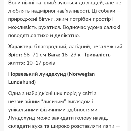
Вони ніжні та прив’язуються до людей, але не
люблять надмірної нав’язливості. Ці собаки —
природжені бігуни, яким потрібен простір і
можливість рухатися. Водночас удома салюкі
поводяться тихо й делікатно.
Характер:
благородний, лагідний, незалежний
Зріст:
58–71 см
Вага:
18–29 кг
Тривалість
життя:
10–17 років
Норвезький лундехунд (Norwegian
Lundehund)
Одна з найрідкісніших порід у світі з
незвичайним “лисичим” виглядом і
унікальними фізичними здібностями.
Лундехунд може закидати голову назад,
складати вуха та широко розставляти лапи —