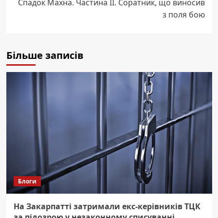
Спадок Махна. Частина ІІ. Соратник, що виносив
з поля бою
Більше записів
Блоги
На Закарпатті затримали екс-керівників ТЦК
за підозрою у незаконному списуванні