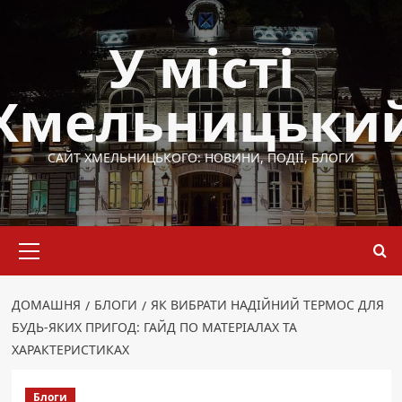
Перейти
до
У місті
вмісту
Хмельницьки
САЙТ ХМЕЛЬНИЦЬКОГО: НОВИНИ, ПОДІЇ, БЛОГИ
Основне
меню
ДОМАШНЯ
БЛОГИ
ЯК ВИБРАТИ НАДІЙНИЙ ТЕРМОС ДЛЯ
БУДЬ-ЯКИХ ПРИГОД: ГАЙД ПО МАТЕРІАЛАХ ТА
ХАРАКТЕРИСТИКАХ
Блоги