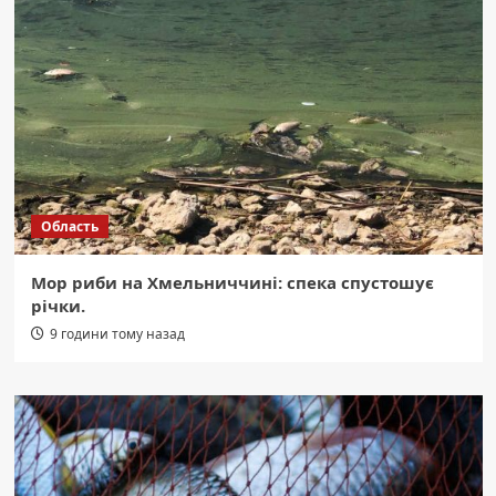
Область
Мор риби на Хмельниччині: спека спустошує
річки.
9 години тому назад