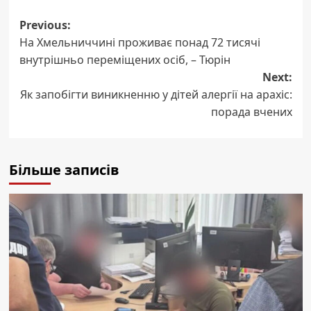
Post
Previous:
На Хмельниччині проживає понад 72 тисячі
navigation
внутрішньо переміщених осіб, – Тюрін
Next:
Як запобігти виникненню у дітей алергії на арахіс:
порада вчених
Більше записів