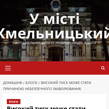
Перейти
до
У місті
вмісту
Хмельницьки
САЙТ ХМЕЛЬНИЦЬКОГО: НОВИНИ, ПОДІЇ, БЛОГИ
Основне
меню
ДОМАШНЯ
БЛОГИ
ВИСОКИЙ ТИСК МОЖЕ СТАТИ
ПРИЧИНОЮ НЕБЕЗПЕЧНОГО ЗАХВОРЮВАННЯ.
Блоги
Високий тиск може стати