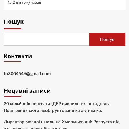
2 дні тому назад
Пошук
Пошук
Контакти
to3004546@gmail.com
Недавні записи
20 мільйонів переваги: ДБР викрило експосадовця
Повітряних сил з необґрунтованими активами.
Директор мовної школи на Хмельниччині: Розпуста під
час уроків – арешт без застави.