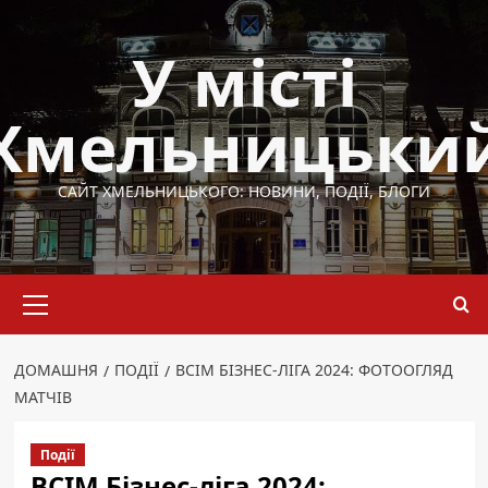
Перейти
до
У місті
вмісту
Хмельницьки
САЙТ ХМЕЛЬНИЦЬКОГО: НОВИНИ, ПОДІЇ, БЛОГИ
Основне
меню
ДОМАШНЯ
ПОДІЇ
ВСІМ БІЗНЕС-ЛІГА 2024: ФОТООГЛЯД
МАТЧІВ
Події
ВСІМ Бізнес-ліга 2024: