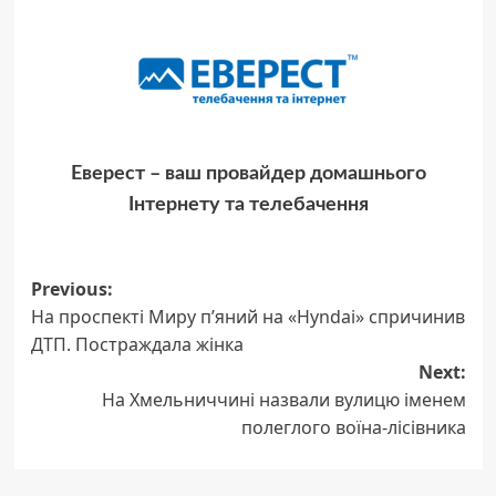
Еверест – ваш провайдер домашнього
Інтернету та телебачення
Post
Previous:
На проспекті Миру пʼяний на «Hyndai» спричинив
navigation
ДТП. Постраждала жінка
Next:
На Хмельниччині назвали вулицю іменем
полеглого воїна-лісівника