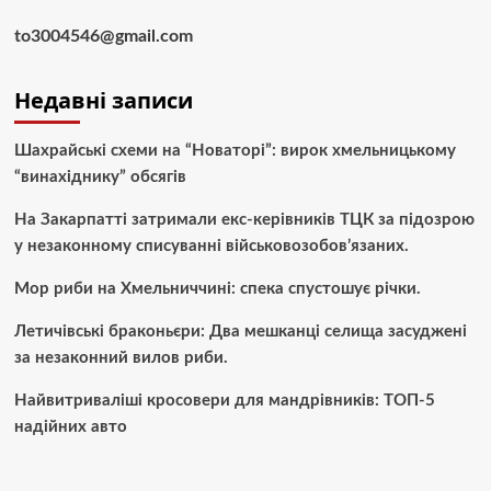
to3004546@gmail.com
Недавні записи
Шахрайські схеми на “Новаторі”: вирок хмельницькому
“винахіднику” обсягів
На Закарпатті затримали екс-керівників ТЦК за підозрою
у незаконному списуванні військовозобов’язаних.
Мор риби на Хмельниччині: спека спустошує річки.
Летичівські браконьєри: Два мешканці селища засуджені
за незаконний вилов риби.
Найвитриваліші кросовери для мандрівників: ТОП-5
надійних авто