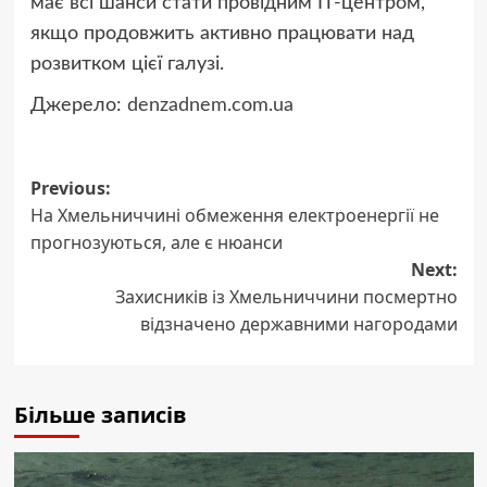
має всі шанси стати провідним ІТ-центром,
якщо продовжить активно працювати над
розвитком цієї галузі.
Джерело:
denzadnem.com.ua
Post
Previous:
На Хмельниччині обмеження електроенергії не
navigation
прогнозуються, але є нюанси
Next:
Захисників із Хмельниччини посмертно
відзначено державними нагородами
Більше записів