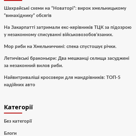
Шахрайські схеми на “Новаторі”: вирок хмельницькому
“винахіднику” обсягів
На Закарпатті затримали екс-керівників ТЦК за підозрою
у незаконному списуванні військовозобов’язаних.
Мор риби на Хмельниччині: спека спустошує річки.
Летичівські браконьєри: Два мешканці селища засуджені
за незаконний вилов риби.
Найвитриваліші кросовери для мандрівників: ТОП-5
надійних авто
Категорії
Без категорії
Блоги