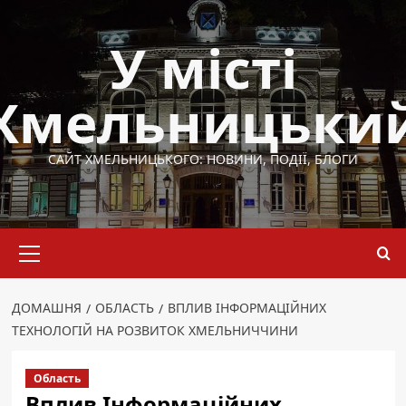
Перейти
до
У місті
вмісту
Хмельницьки
САЙТ ХМЕЛЬНИЦЬКОГО: НОВИНИ, ПОДІЇ, БЛОГИ
Основне
меню
ДОМАШНЯ
ОБЛАСТЬ
ВПЛИВ ІНФОРМАЦІЙНИХ
ТЕХНОЛОГІЙ НА РОЗВИТОК ХМЕЛЬНИЧЧИНИ
Область
Вплив Інформаційних