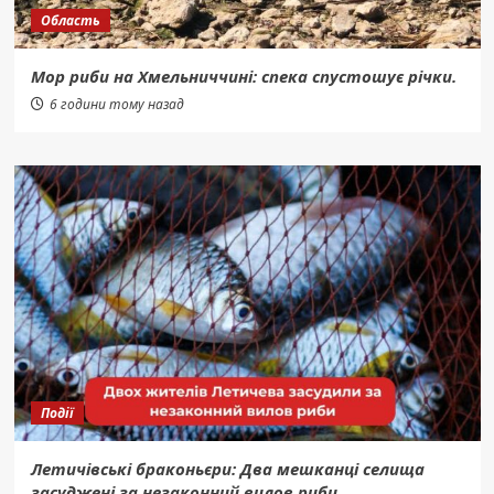
Область
Мор риби на Хмельниччині: спека спустошує річки.
6 години тому назад
Події
Летичівські браконьєри: Два мешканці селища
засуджені за незаконний вилов риби.