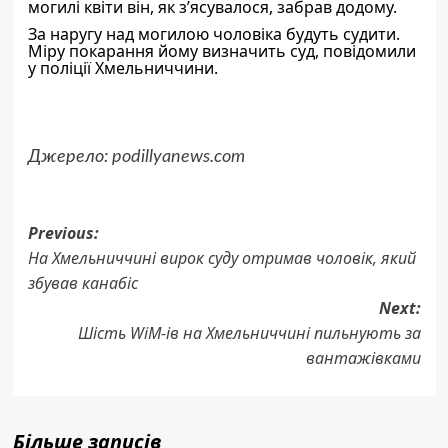
могилі квіти він, як з’ясувалося, забрав додому.
За наругу над могилою чоловіка будуть судити.
Міру покарання йому визначить суд, повідомили
у поліції Хмельниччини.
Джерело:
podillyanews.com
Post
Previous:
На Хмельниччині вирок суду отримав чоловік, який
navigation
збував канабіс
Next:
Шість WiM-ів на Хмельниччині пильнують за
вантажівками
Більше записів