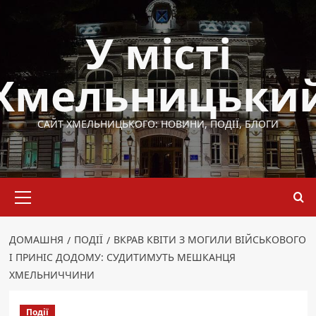
Перейти
до
У місті
вмісту
Хмельницьки
САЙТ ХМЕЛЬНИЦЬКОГО: НОВИНИ, ПОДІЇ, БЛОГИ
Основне
меню
ДОМАШНЯ
ПОДІЇ
ВКРАВ КВІТИ З МОГИЛИ ВІЙСЬКОВОГО
І ПРИНІС ДОДОМУ: СУДИТИМУТЬ МЕШКАНЦЯ
ХМЕЛЬНИЧЧИНИ
Події