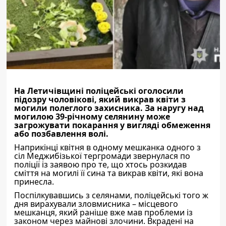
На Летичівщині поліцейські оголосили
підозру чоловікові, який викрав квіти з
могили полеглого захисника. За наругу над
могилою 39-річному селянину може
загрожувати покарання у вигляді обмеження
або позбавлення волі.
Наприкінці квітня в одному мешканка одного з
сіл Меджибізької тергромади звернулася по
поліції із заявою про те, що хтось розкидав
сміття на могилі її сина та викрав квіти, які вона
принесла.
Поспілкувавшись з селянами, поліцейські того ж
дня вирахували зловмисника – місцевого
мешканця, який раніше вже мав проблеми із
законом через майнові злочини. Вкрадені на