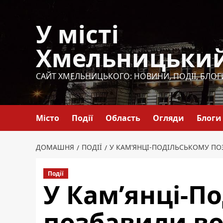
Перейти
до
У місті
вмісту
Хмельницьки
САЙТ ХМЕЛЬНИЦЬКОГО: НОВИНИ, ПОДІЇ, БЛОГ
Місто
Події
Область
Огляди
Блоги
ДОМАШНЯ
ПОДІЇ
У КАМ’ЯНЦІ-ПОДІЛЬСЬКОМУ ПО
Події
У Кам’янці-П
позбавили во