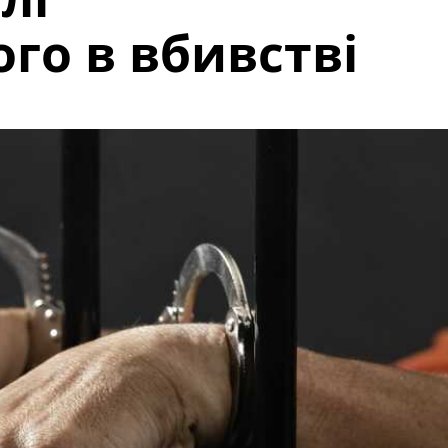
го в вбивстві