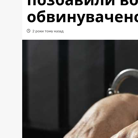
обвинувачено
2 роки тому назад