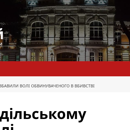
й
И
ЗБАВИЛИ ВОЛІ ОБВИНУВАЧЕНОГО В ВБИВСТВІ
одільському
лі