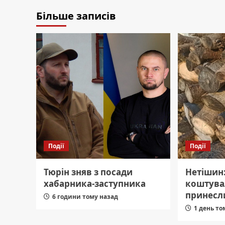
Більше записів
Події
Події
Тюрін зняв з посади
Нетішин
хабарника-заступника
коштувал
принесл
6 години тому назад
1 день то