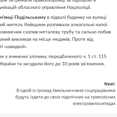
торік затримали правоохоронці за підозрою в
унікацій обласного управління Нацполіції.
ам’янці-Подільському
в підвалі будинку на вулиці
ний житель Київщини розпивали алкогольні напої.
зловмисник схопив металеву трубу та сильно побив
аний викликав на місце медиків. Проте від
і «швидкої».
у вчиненні злочину, передбаченого ч. 1 ст. 115
країни та засудили його до 10 років ув’язнення.
Next:
В одній із громад Хмельниччини соцпрацівники
будуть їздити до своїх підопічних на триколісних
електровелосипедах