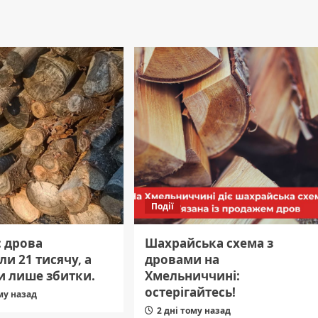
Події
: дрова
Шахрайська схема з
и 21 тисячу, а
дровами на
и лише збитки.
Хмельниччині:
остерігайтесь!
му назад
2 дні тому назад