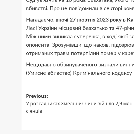
Суд ув’язнив на 10 років безхатька, якого 
вбивстві. Про це повідомили в секторі ком
Нагадаємо,
вночі 27 жовтня 2023 року в К
Лесі України місцевий безхатько та 47-річ
Між ними виникла суперечка, в ході якої 
опонента. Зрозумівши, що накоїв, підозрюв
отриманих травм потерпілий помер у карет
Нещодавно обвинуваченого визнали винним 
(Умисне вбивство) Кримінального кодексу У
Post
Previous:
У розсадниках Хмельниччини зійшло 2,9 млн
navigation
сіянців