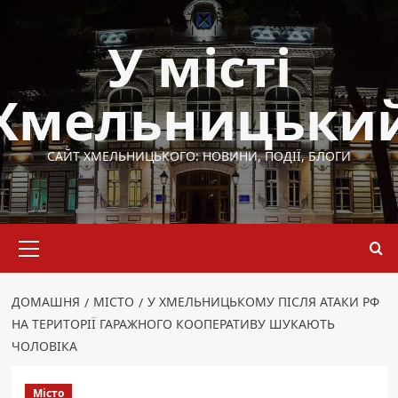
Перейти
до
У місті
вмісту
Хмельницьки
САЙТ ХМЕЛЬНИЦЬКОГО: НОВИНИ, ПОДІЇ, БЛОГИ
Основне
меню
ДОМАШНЯ
МІСТО
У ХМЕЛЬНИЦЬКОМУ ПІСЛЯ АТАКИ РФ
НА ТЕРИТОРІЇ ГАРАЖНОГО КООПЕРАТИВУ ШУКАЮТЬ
ЧОЛОВІКА
Місто