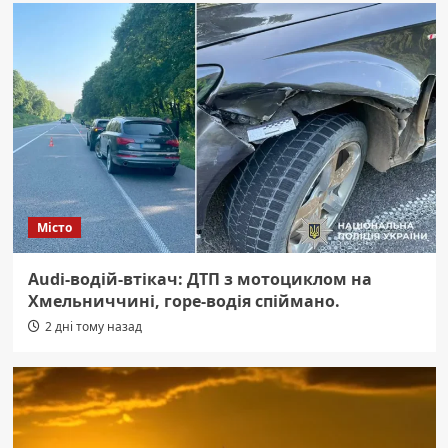
Місто
Audi-водій-втікач: ДТП з мотоциклом на
Хмельниччині, горе-водія спіймано.
2 дні тому назад