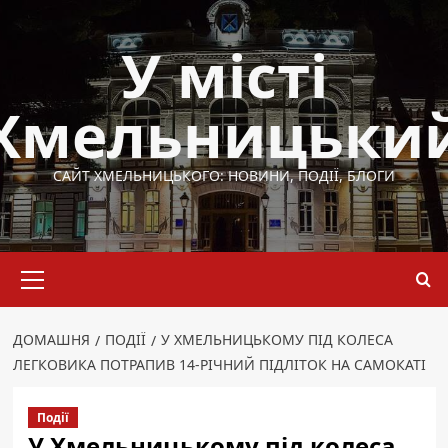
Перейти
до
У місті
вмісту
Хмельницьки
САЙТ ХМЕЛЬНИЦЬКОГО: НОВИНИ, ПОДІЇ, БЛОГИ
Основне
меню
ДОМАШНЯ
ПОДІЇ
У ХМЕЛЬНИЦЬКОМУ ПІД КОЛЕСА
ЛЕГКОВИКА ПОТРАПИВ 14-РІЧНИЙ ПІДЛІТОК НА САМОКАТІ
Події
У Хмельницькому під колеса