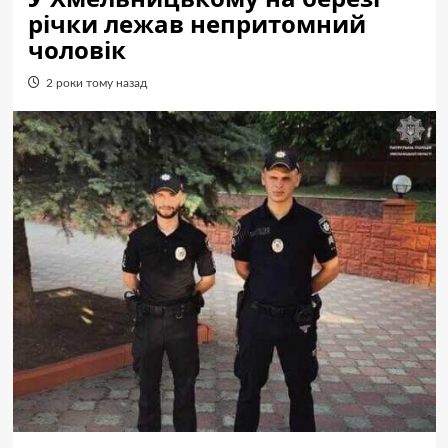
річки лежав непритомний
чоловік
2 роки тому назад