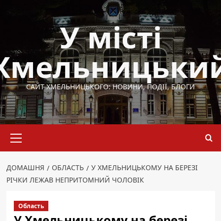
Перейти
до
У місті
вмісту
Хмельницьки
САЙТ ХМЕЛЬНИЦЬКОГО: НОВИНИ, ПОДІЇ, БЛОГИ
Основне
меню
ДОМАШНЯ
ОБЛАСТЬ
У ХМЕЛЬНИЦЬКОМУ НА БЕРЕЗІ
РІЧКИ ЛЕЖАВ НЕПРИТОМНИЙ ЧОЛОВІК
Область
У Хмельницькому на березі