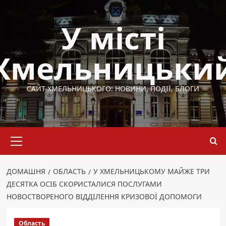
Перейти
до
У місті
вмісту
Хмельницьки
САЙТ ХМЕЛЬНИЦЬКОГО: НОВИНИ, ПОДІЇ, БЛОГИ
Основне
меню
ДОМАШНЯ
ОБЛАСТЬ
У ХМЕЛЬНИЦЬКОМУ МАЙЖЕ ТРИ
ДЕСЯТКА ОСІБ СКОРИСТАЛИСЯ ПОСЛУГАМИ
НОВОСТВОРЕНОГО ВІДДІЛЕННЯ КРИЗОВОЇ ДОПОМОГИ
Область