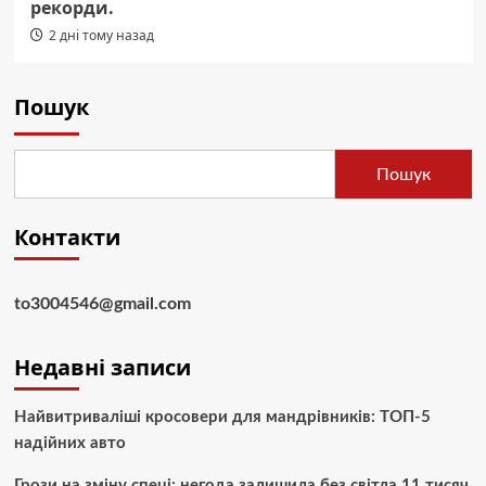
рекорди.
2 дні тому назад
Пошук
Пошук
Контакти
to3004546@gmail.com
Недавні записи
Найвитриваліші кросовери для мандрівників: ТОП-5
надійних авто
Грози на зміну спеці: негода залишила без світла 11 тисяч