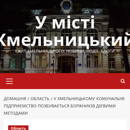
Перейти
до
У місті
вмісту
Хмельницьки
САЙТ ХМЕЛЬНИЦЬКОГО: НОВИНИ, ПОДІЇ, БЛОГИ
Основне
меню
ДОМАШНЯ
ОБЛАСТЬ
У ХМЕЛЬНИЦЬКОМУ КОМУНАЛЬНЕ
ПІДПРИЄМСТВО ПОЗБУВАЄТЬСЯ БОРЖНИКІВ ДІЄВИМИ
МЕТОДАМИ
Область