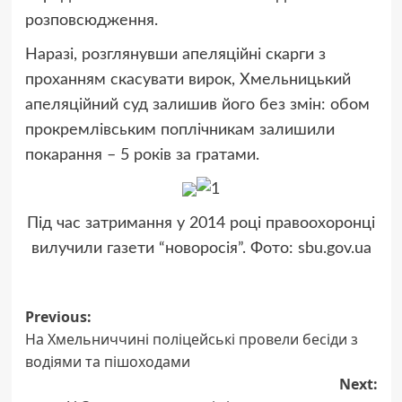
розповсюдження.
Наразі, розглянувши апеляційні скарги з
проханням скасувати вирок, Хмельницький
апеляційний суд залишив його без змін: обом
прокремлівським поплічникам залишили
покарання – 5 років за гратами.
Під час затримання у 2014 році правоохоронці
вилучили газети “новоросія”. Фото: sbu.gov.ua
Post
Previous:
На Хмельниччині поліцейські провели бесіди з
navigation
водіями та пішоходами
Next: