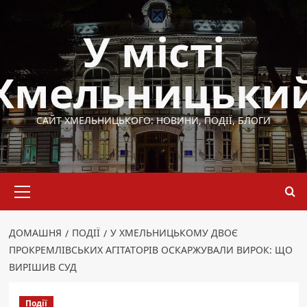
Перейти
до
У місті
вмісту
Хмельницьки
САЙТ ХМЕЛЬНИЦЬКОГО: НОВИНИ, ПОДІЇ, БЛОГИ
Основне
меню
ДОМАШНЯ
ПОДІЇ
У ХМЕЛЬНИЦЬКОМУ ДВОЄ
ПРОКРЕМЛІВСЬКИХ АГІТАТОРІВ ОСКАРЖУВАЛИ ВИРОК: ЩО
ВИРІШИВ СУД
Події