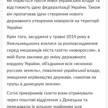
які борються проти нової української влади та
відстоюють ідею федералізації України. Також
він пропагував ідею створення нового
державного утворення новоросія на території
України.
Крім того, засуджені у травні 2014 року в
Хмельницькому взялися за розповсюдження
серед мешканців міста газети «новороссия», в
якій були заклики до зміну державного
кордону України, об’єднання всіх «исконно
русских земель», поваленні української влади,
знищення керівництва держави, «закопав их
трупы в донецкую землю».
Сотні примірників газети вони отримували
через поштові відділення з Донецька та
передавали їх кільком знайомим для