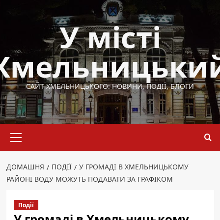
Перейти
до
У місті
вмісту
Хмельницьки
САЙТ ХМЕЛЬНИЦЬКОГО: НОВИНИ, ПОДІЇ, БЛОГИ
Основне
меню
ДОМАШНЯ
ПОДІЇ
У ГРОМАДІ В ХМЕЛЬНИЦЬКОМУ
РАЙОНІ ВОДУ МОЖУТЬ ПОДАВАТИ ЗА ГРАФІКОМ
Події
У громаді в Хмельницькому