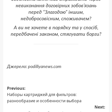
невиконання договірних зобов’язань
перед “Злагодою” іншим,
недобросовісним, споживачем?
А ви не хочете в порядку та у спосіб,
передбачені законом, стягувати борги?
Джерело:
podillyanews.com
Post
Previous:
Наборы картриджей для фильтров:
navigation
разнообразие и особенности выбора
Next: