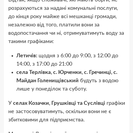
Відтак, якщо споживачі, які мають борги, не
розрахуються за надані комунальні послуги,
до кінця року майже всі мешканці громади,
незалежно від того, платили вони за
водопостачання чи ні, отримуватимуть воду за
такими графіками:
Летичів:
щодня з 6:00 до 9:00, з 12:00 до
14:00, з 17:00 до 21:00
села Терлівка, с. Юрченки, с. Гречинці, с.
Майдан Голенищівський
будуть з водою
лише у понеділок та суботу.
У
селах Козачки, Грушківці та Суслівці
графіки
не застосовуватимуть, оскільки вони не є
збитковими для підприємства.