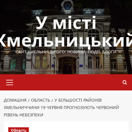
Перейти
до
У місті
вмісту
Хмельницьки
САЙТ ХМЕЛЬНИЦЬКОГО: НОВИНИ, ПОДІЇ, БЛОГИ
Основне
меню
ДОМАШНЯ
ОБЛАСТЬ
У БІЛЬШОСТІ РАЙОНІВ
ХМЕЛЬНИЧЧИНИ 19 ЧЕРВНЯ ПРОГНОЗУЮТЬ ЧЕРВОНИЙ
РІВЕНЬ НЕБЕЗПЕКИ
Область