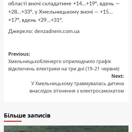
області вночі складатиме +14…+19°, вдень —
+28…+33°, у Хмельницькому вночі — +15…
+17°, вдень +29…+31°.
Джерело:
denzadnem.com.ua
Post
Previous:
Хмельницькобленерго оприлюднило графік
navigation
відключень електрики на три дні (19–21 червня)
Next:
У Хмельницькому травмувалась дитина
внаслідок зіткнення з електросамокатом
Більше записів