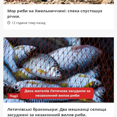
Мор риби на Хмельниччині: спека спустошує
річки.
12 години тому назад
Події
Летичівські браконьєри: Два мешканці селища
засуджені за незаконний вилов риби.