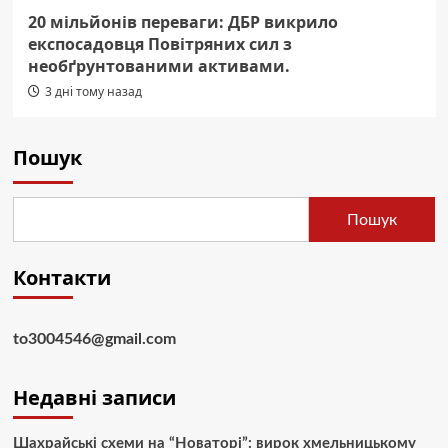
20 мільйонів переваги: ДБР викрило
експосадовця Повітряних сил з
необґрунтованими активами.
3 дні тому назад
Пошук
Пошук
Контакти
to3004546@gmail.com
Недавні записи
Шахрайські схеми на “Новаторі”: вирок хмельницькому