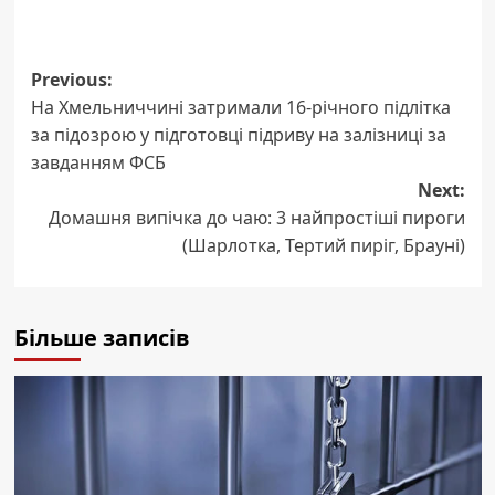
Post
Previous:
На Хмельниччині затримали 16-річного підлітка
navigation
за підозрою у підготовці підриву на залізниці за
завданням ФСБ
Next:
Домашня випічка до чаю: 3 найпростіші пироги
(Шарлотка, Тертий пиріг, Брауні)
Більше записів