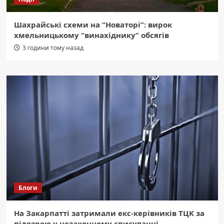
Шахрайські схеми на “Новаторі”: вирок
хмельницькому “винахіднику” обсягів
3 години тому назад
Блоги
На Закарпатті затримали екс-керівників ТЦК за
підозрою у незаконному списуванні