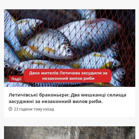
Події
Летичівські браконьєри: Два мешканці селища
засуджені за незаконний вилов риби.
23 години тому назад