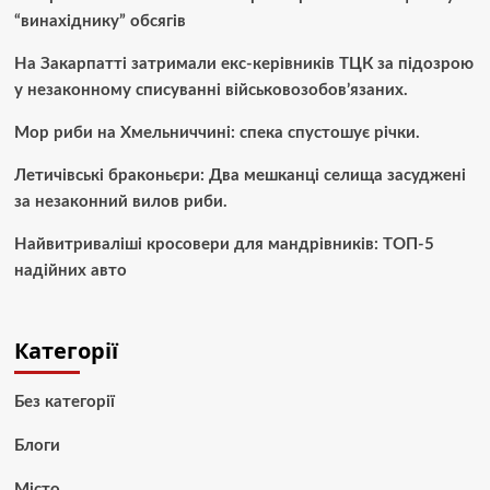
“винахіднику” обсягів
На Закарпатті затримали екс-керівників ТЦК за підозрою
у незаконному списуванні військовозобов’язаних.
Мор риби на Хмельниччині: спека спустошує річки.
Летичівські браконьєри: Два мешканці селища засуджені
за незаконний вилов риби.
Найвитриваліші кросовери для мандрівників: ТОП-5
надійних авто
Категорії
Без категорії
Блоги
Місто