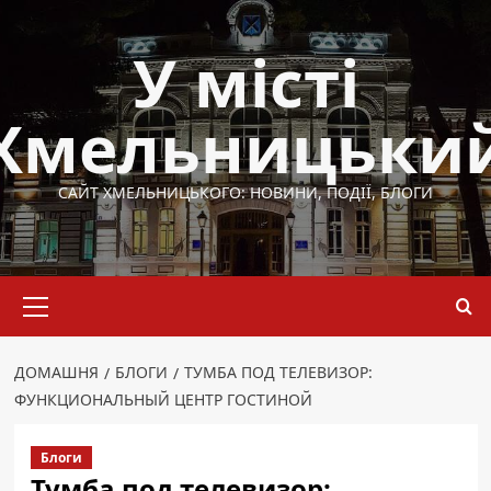
Перейти
до
У місті
вмісту
Хмельницьки
САЙТ ХМЕЛЬНИЦЬКОГО: НОВИНИ, ПОДІЇ, БЛОГИ
Основне
меню
ДОМАШНЯ
БЛОГИ
ТУМБА ПОД ТЕЛЕВИЗОР:
ФУНКЦИОНАЛЬНЫЙ ЦЕНТР ГОСТИНОЙ
Блоги
Тумба под телевизор: