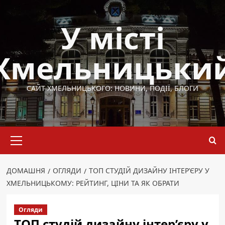
Перейти
до
У місті
вмісту
Хмельницьки
САЙТ ХМЕЛЬНИЦЬКОГО: НОВИНИ, ПОДІЇ, БЛОГИ
Основне
меню
ДОМАШНЯ
ОГЛЯДИ
ТОП СТУДІЙ ДИЗАЙНУ ІНТЕР’ЄРУ У
ХМЕЛЬНИЦЬКОМУ: РЕЙТИНГ, ЦІНИ ТА ЯК ОБРАТИ
Огляди
ТОП студій дизайну інтер’єру у