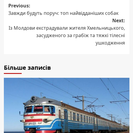
Post
Previous:
Завжди будуть поруч: топ найвідданіших собак
navigation
Next:
Із Молдови екстрадували жителя Хмельницького,
засудженого за грабіж та тяжкі тілесні
ушкодження
Більше записів