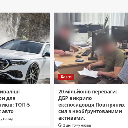
Блоги
иваліші
20 мільйонів переваги:
ри для
ДБР викрило
иків: ТОП-5
експосадовця Повітряних
 авто
сил з необґрунтованими
активами.
му назад
2 дні тому назад