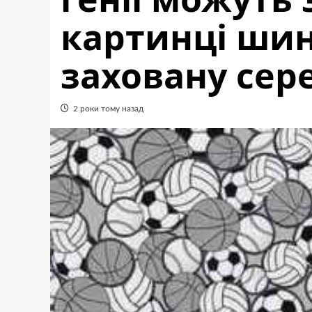
картинці шин
заховану сере
2 роки тому назад