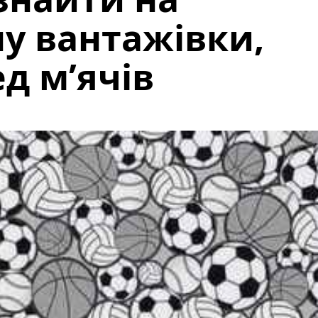
у вантажівки,
д м’ячів