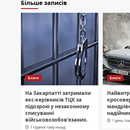
Більше записів
Блоги
Блоги
На Закарпатті затримали
Найвитр
екс-керівників ТЦК за
кросове
підозрою у незаконному
мандрівн
списуванні
надійних
військовозобов’язаних.
1 день то
7 години тому назад