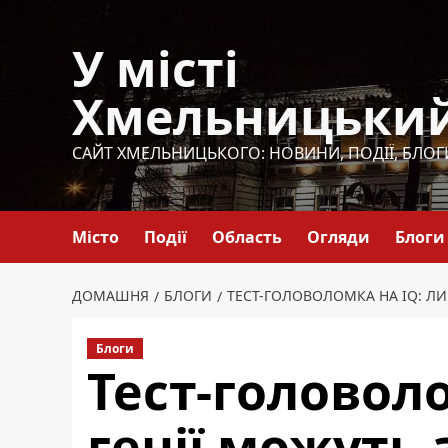
Перейти
до
У місті
вмісту
Хмельницьки
САЙТ ХМЕЛЬНИЦЬКОГО: НОВИНИ, ПОДІЇ, БЛОГ
Місто
Події
Область
Огляди
Блоги
ДОМАШНЯ
БЛОГИ
ТЕСТ-ГОЛОВОЛОМКА НА IQ: ЛИ
Блоги
Тест-головол
генії можуть