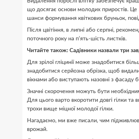
Видалення порослі влітку забезпечує кращ
що досягає основи молодих приростів. Це
шанси формування квіткових бруньок, пові
Після цвітіння, в липні або серпні, рекоме
поточного року на п’ять-шість листків.
Читайте також: Садівники назвали три завд
Для зрілої гліцинії може знадобитися біл
знадобитися серйозна обрізка, щоб видалит
вікнами або виступають назовні з фасаду бу
Значні скорочення можуть бути необхідним
Для цього варто вкоротити довгі гілки та
трохи вище міцної молодої гілки.
Нагадаємо, ми вже писали, чим підживлю
врожай.