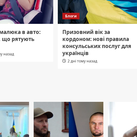
Блоги
малюка в авто:
Призовний вік за
, що рятують
кордоном: нові правила
консульських послуг для
українців
му назад
2 дні тому назад