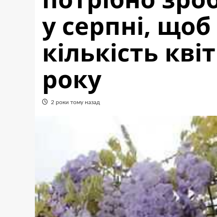
у серпні, що
кількість кві
року
2 роки тому назад