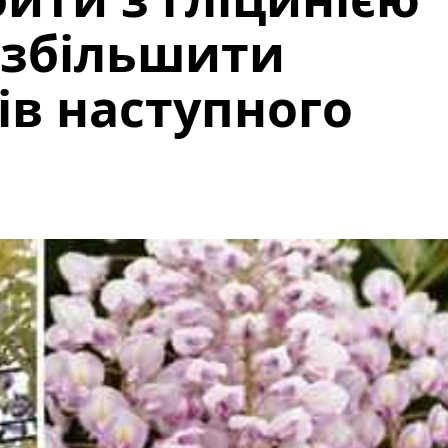
б збільшити
тів наступного