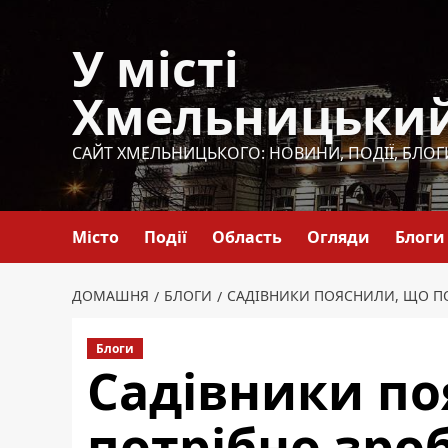
Перейти
до
У місті
вмісту
Хмельницьки
САЙТ ХМЕЛЬНИЦЬКОГО: НОВИНИ, ПОДІЇ, БЛОГ
Місто
Події
Область
Огляди
Блоги
ДОМАШНЯ
БЛОГИ
САДІВНИКИ ПОЯСНИЛИ, ЩО ПОТ
Блоги
Садівники по
потрібно зро