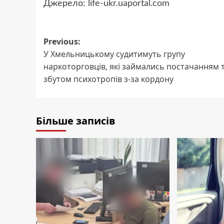
Джерело:
life-ukr.uaportal.com
Post
Previous:
У Хмельницькому судитимуть групу
navigation
наркоторговців, які займались постачанням 
збутом психотропів з-за кордону
Більше записів