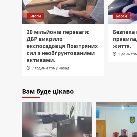
Блоги
Блоги
20 мільйонів переваги:
Безпека 
ДБР викрило
правила
експосадовця Повітряних
життя.
сил з необґрунтованими
1 день то
активами.
7 години тому назад
Вам буде цікаво