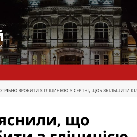
й
И
РІБНО ЗРОБИТИ З ГЛІЦИНІЄЮ У СЕРПНІ, ЩОБ ЗБІЛЬШИТИ КІЛ
яснили, що
бити з гліцинією