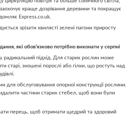
у циркуляцію повітря та більше сонячного світла,
 заохочує краще дозрівання деревини та покращує
домляє Express.co.uk.
ндується зрізати хвилясті зелені пагони приросту
ання, які обов’язково потрібно виконати у серпні
ьш радикальний підхід. Для старих рослин може
и старі, зношені порослі або гілки, що ростуть над
дівлі.
и для обслуговування опорної конструкції рослини.
 видалити частини старих стебел, щоб вони були
вати перець, щоб отримати щедрий та здоровий