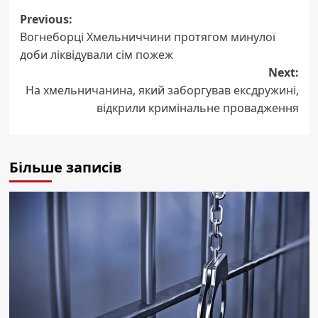
Post
Previous:
Вогнеборці Хмельниччини протягом минулої
navigation
доби ліквідували сім пожеж
Next:
На хмельничанина, який заборгував ексдружині,
відкрили кримінальне провадження
Більше записів