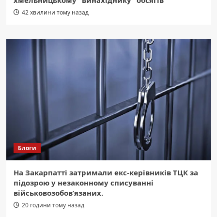
хмельницькому “винахіднику” обсягів
42 хвилини тому назад
Блоги
На Закарпатті затримали екс-керівників ТЦК за
підозрою у незаконному списуванні
військовозобов’язаних.
20 години тому назад