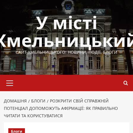
Перейти
до
У місті
вмісту
Хмельницьки
САЙТ ХМЕЛЬНИЦЬКОГО: НОВИНИ, ПОДІЇ, БЛОГИ
Основне
меню
ДОМАШНЯ
БЛОГИ
РОЗКРИТИ СВІЙ СПРАВЖНІЙ
ПОТЕНЦІАЛ ДОПОМОЖУТЬ АФІРМАЦІЇ: ЯК ПРАВИЛЬНО
ЧИТАТИ ТА КОРИСТУВАТИСЯ
Блоги