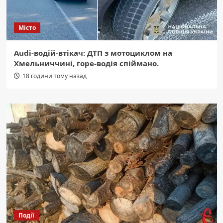
Місто
Audi-водій-втікач: ДТП з мотоциклом на
Хмельниччині, горе-водія спіймано.
18 години тому назад
Події