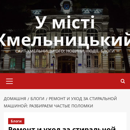
Перейти
до
У місті
вмісту
Хмельницьки
САЙТ ХМЕЛЬНИЦЬКОГО: НОВИНИ, ПОДІЇ, БЛОГИ
Основне
меню
ДОМАШНЯ
БЛОГИ
РЕМОНТ И УХОД ЗА СТИРАЛЬНОЙ
МАШИНОЙ: РАЗБИРАЕМ ЧАСТЫЕ ПОЛОМКИ
Блоги
Ремонт и уход за стиральной