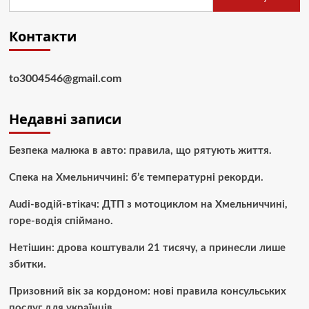
Контакти
to3004546@gmail.com
Недавні записи
Безпека малюка в авто: правила, що рятують життя.
Спека на Хмельниччині: б’є температурні рекорди.
Audi-водій-втікач: ДТП з мотоциклом на Хмельниччині,
горе-водія спіймано.
Нетішин: дрова коштували 21 тисячу, а принесли лише
збитки.
Призовний вік за кордоном: нові правила консульських
послуг для українців