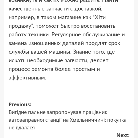
возникнуть и как их можно решить. Найти
качественные запчасти с доставкой,
например, в таком магазине как “Хіти
продажу”, поможет быстро восстановить
работу техники. Регулярное обслуживание и
замена изношенных деталей продлят срок
службы вашей машины. Знание того, где
искать необходимые запчасти, делает
процесс ремонта более простым и
эффективным.
Post
Previous:
Вигідне пальне запропонував працівник
navigation
автозаправної станції на Хмельниччині: покупка
не вдалася
Next: