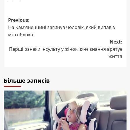
Post
Previous:
На Кам’янеччині загинув чоловік, який випав з
navigation
мотоблока
Next:
Перші ознаки інсульту у жінок: їхнє знання врятує
життя
Більше записів