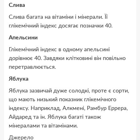
Слива
Слива багата на вітаміни і мінерали. Її
глікемічний індекс досягає позначки 40.
Апельсини
Глікемічний індекс в одному апельсині
дорівнює 40. Завдяки клітковині він повільно
перетравлюється.
Яблука
Яблука зазвичай дуже солодкі, проте є сорти,
що мають низький показник глікемічного
індексу. Наприклад, Алкмені, Рамбур Еррера,
Айдаред та ін. Яблука багаті також
мінералами та вітамінами.
Джерело