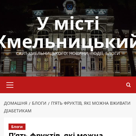
Перейти
до
У місті
вмісту
Хмельницьки
САЙТ ХМЕЛЬНИЦЬКОГО: НОВИНИ, ПОДІЇ, БЛОГИ
Основне
меню
ДОМАШНЯ
БЛОГИ
П’ЯТЬ ФРУКТІВ, ЯКІ МОЖНА ВЖИВАТИ
ДІАБЕТИКАМ
Блоги
П’ять фруктів, які можна