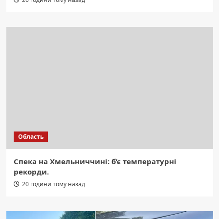
Область
Спека на Хмельниччині: б’є температурні
рекорди.
20 години тому назад