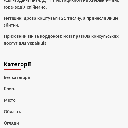
Audi-водій-втікач: ДТП з мотоциклом на Хмельниччині,
горе-водія спіймано.
Нетішин: дрова коштували 21 тисячу, а принесли лише
збитки.
Призовний вік за кордоном: нові правила консульських
послуг для українців
Категорії
Без категорії
Блоги
Місто
Область
Огляди