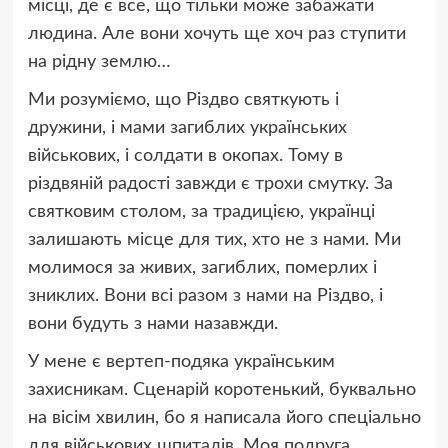
місці, де є все, що тільки може забажати
людина. Але вони хочуть ще хоч раз ступити
на рідну землю…
Ми розуміємо, що Різдво святкують і
дружини, і мами загиблих українських
військових, і солдати в окопах. Тому в
різдвяній радості завжди є трохи смутку. За
святковим столом, за традицією, українці
залишають місце для тих, хто не з нами. Ми
молимося за живих, загиблих, померлих і
зниклих. Вони всі разом з нами на Різдво, і
вони будуть з нами назавжди.
У мене є вертеп-подяка українським
захисникам. Сценарій коротенький, буквально
на вісім хвилин, бо я написала його спеціально
для військових шпиталів. Моя подруга