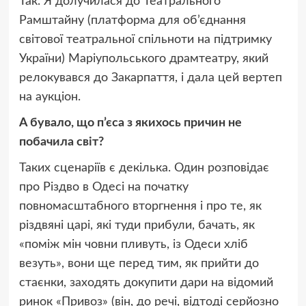
Так. Я долучилася до Театрального
Рамштайну (платформа для об’єднання
світової театральної спільноти на підтримку
України) Маріупольського драмтеатру, який
релокувався до Закарпаття, і дала цей вертеп
на аукціон.
А бувало, що п’єса з якихось причин не
побачила світ?
Таких сценаріїв є декілька. Один розповідає
про Різдво в Одесі на початку
повномасштабного вторгнення і про те, як
різдвяні царі, які туди прибули, бачать, як
«поміж мін човни пливуть, із Одеси хліб
везуть», вони ще перед тим, як прийти до
стаєнки, заходять докупити дари на відомий
ринок «Привоз» (він, до речі, відтоді серйозно