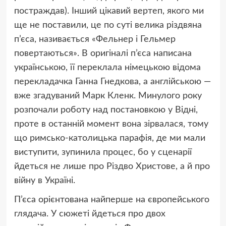
постраждав). Інший цікавий вертеп, якого ми
ще не поставили, це по суті велика різдвяна
п’єса, називається «Фельнер і Гельмер
повертаються». В оригіналі п’єса написана
українською, її переклала німецькою відома
перекладачка Ганна Гнедкова, а англійською —
вже згадуваний Марк Кленк. Минулого року
розпочали роботу над постановкою у Відні,
проте в останній момент вона зірвалася, тому
що римсько-католицька парафія, де ми мали
виступити, зупинила процес, бо у сценарії
йдеться не лише про Різдво Христове, а й про
війну в Україні.
П’єса орієнтована найперше на європейського
глядача. У сюжеті йдеться про двох