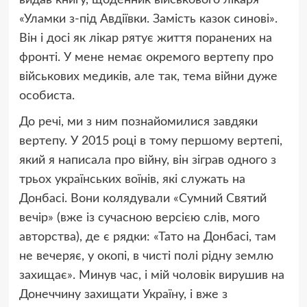
«Уламки з-під Авдіївки. Замість казок синові».
Він і досі як лікар рятує життя поранених на
фронті. У мене немає окремого вертепу про
військових медиків, але так, тема війни дуже
особиста.
До речі, ми з ним познайомилися завдяки
вертепу. У 2015 році в тому першому вертепі,
який я написала про війну, він зіграв одного з
трьох українських воїнів, які служать на
Донбасі. Вони колядували «Сумний Святий
вечір» (вже із сучасною версією слів, мого
авторства), де є рядки: «Тато на Донбасі, там
не вечеряє, у окопі, в чисті полі рідну землю
захищає». Минув час, і мій чоловік вирушив на
Донеччину захищати Україну, і вже з