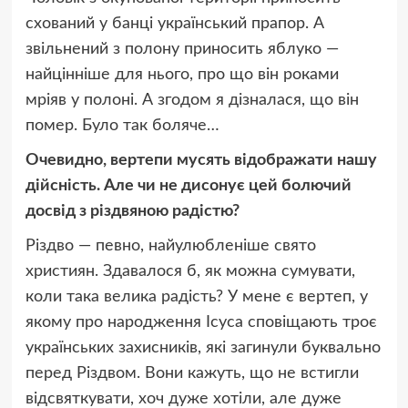
схований у банці український прапор. А
звільнений з полону приносить яблуко —
найцінніше для нього, про що він роками
мріяв у полоні. А згодом я дізналася, що він
помер. Було так боляче…
Очевидно, вертепи мусять відображати нашу
дійсність. Але чи не дисонує цей болючий
досвід з різдвяною радістю?
Різдво — певно, найулюбленіше свято
християн. Здавалося б, як можна сумувати,
коли така велика радість? У мене є вертеп, у
якому про народження Ісуса сповіщають троє
українських захисників, які загинули буквально
перед Різдвом. Вони кажуть, що не встигли
відсвяткувати, хоч дуже хотіли, але дуже