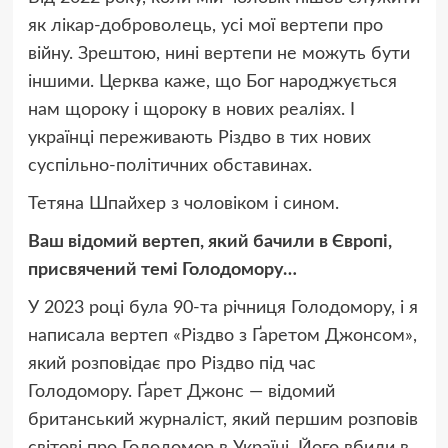
як лікар-доброволець, усі мої вертепи про
війну. Зрештою, нині вертепи не можуть бути
іншими. Церква каже, що Бог народжується
нам щороку і щороку в нових реаліях. І
українці переживають Різдво в тих нових
суспільно-політичних обставинах.
Тетяна Шпайхер з чоловіком і сином.
Ваш відомий вертеп, який бачили в Європі,
присвячений темі Голодомору…
У 2023 році була 90-та річниця Голодомору, і я
написала вертеп «Різдво з Ґаретом Джонсом»,
який розповідає про Різдво під час
Голодомору. Ґарет Джонс — відомий
британський журналіст, який першим розповів
світові про Голодомор в Україні. Його вбили в