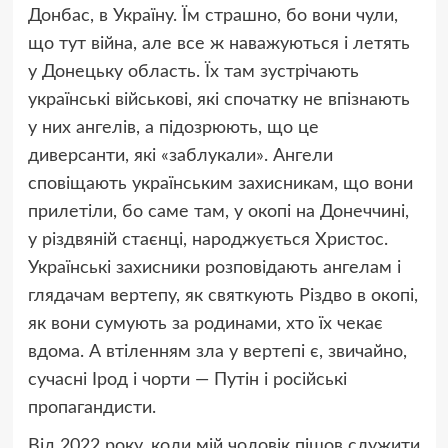
Донбас, в Україну. Їм страшно, бо вони чули,
що тут війна, але все ж наважуються і летять
у Донецьку область. Їх там зустрічають
українські військові, які спочатку не впізнають
у них ангелів, а підозрюють, що це
диверсанти, які «заблукали». Ангели
сповіщають українським захисникам, що вони
прилетіли, бо саме там, у окопі на Донеччині,
у різдвяній стаєнці, народжується Христос.
Українські захисники розповідають ангелам і
глядачам вертепу, як святкують Різдво в окопі,
як вони сумують за родинами, хто їх чекає
вдома. А втіленням зла у вертепі є, звичайно,
сучасні Ірод і чорти — Путін і російські
пропагандисти.
Від 2022 року, коли мій чоловік пішов служити