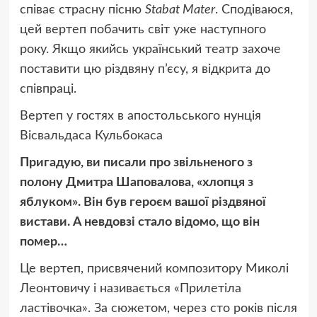
співає страсну пісню
Stabat Mater
. Сподіваюся,
цей вертеп побачить світ уже наступного
року. Якщо якийсь український театр захоче
поставити цю різдвяну п’єсу, я відкрита до
співпраці.
Вертеп у гостях в апостольського нунція
Вісвальдаса Кульбокаса
Пригадую, ви писали про звільненого з
полону Дмитра Шаповалова, «хлопця з
яблуком». Він був героєм вашої різдвяної
вистави. А невдовзі стало відомо, що він
помер…
Це вертеп, присвячений композитору Миколі
Леонтовичу і називається «Прилетіла
ластівочка». За сюжетом, через сто років після