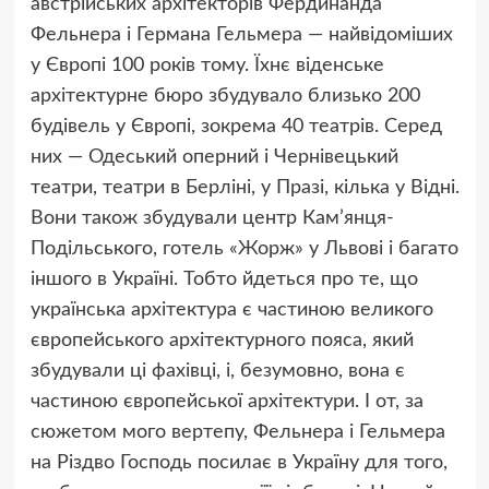
австрійських архітекторів Фердинанда
Фельнера і Германа Гельмера — найвідоміших
у Європі 100 років тому. Їхнє віденське
архітектурне бюро збудувало близько 200
будівель у Європі, зокрема 40 театрів. Серед
них — Одеський оперний і Чернівецький
театри, театри в Берліні, у Празі, кілька у Відні.
Вони також збудували центр Кам’янця-
Подільського, готель «Жорж» у Львові і багато
іншого в Україні. Тобто йдеться про те, що
українська архітектура є частиною великого
європейського архітектурного пояса, який
збудували ці фахівці, і, безумовно, вона є
частиною європейської архітектури. І от, за
сюжетом мого вертепу, Фельнера і Гельмера
на Різдво Господь посилає в Україну для того,