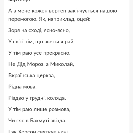
А в мене кожен вертеп закінчується нашою
перемогою. Як, наприклад, оцей:
Зоря на сході, ясно-ясно,
У світі тім, що зветься рай,
У тім раю усе прекрасно.
Не Дід Мороз, а Миколай,
Вкраїнська церква,
Рідна мова,
Різдво у грудні, коляда.
У тім раю лише розмова,
Чи сяє в Бахмуті звізда.
І як Херсон святкує нині,