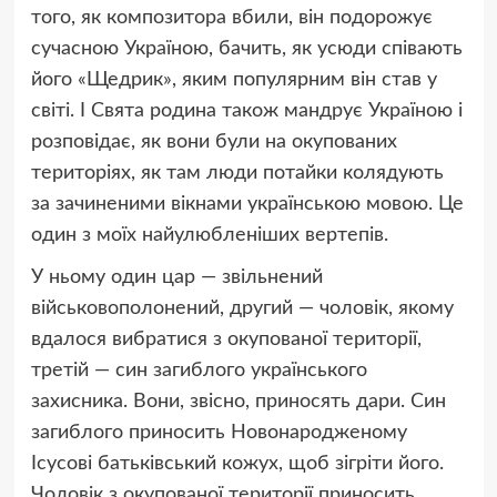
того, як композитора вбили, він подорожує
сучасною Україною, бачить, як усюди співають
його «Щедрик», яким популярним він став у
світі. І Свята родина також мандрує Україною і
розповідає, як вони були на окупованих
територіях, як там люди потайки колядують
за зачиненими вікнами українською мовою. Це
один з моїх найулюбленіших вертепів.
У ньому один цар — звільнений
військовополонений, другий — чоловік, якому
вдалося вибратися з окупованої території,
третій — син загиблого українського
захисника. Вони, звісно, приносять дари. Син
загиблого приносить Новонародженому
Ісусові батьківський кожух, щоб зігріти його.
Чоловік з окупованої території приносить