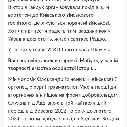
Вікторія Гайдук організовувала похід з цим
вертепом до Київського військового
госпіталю, де лікуються поранені військові.
Хотіли принести радість тим, завдяки кому
Україна досі стоїть, живе і святкує Різдво.
У гостях у глави УГКЦ Святослава Шевчука.
Ваш чоловік також на фронті. Мабуть, у вашій
творчості є частка особистої історії…
Мій чоловік Олександр Гоменюк — військовий
ортопед-хірург і травматолог. Уже в перші дні
вторгнення він пішов на фронт добровольцем.
Служив під Авдіївкою в той найгарячіший
період, від березня 2022-го року до лютого
2024-го, коли відбувся вихід з Авдіївки. Згодом
видав книгу, щоденник військового лікаря