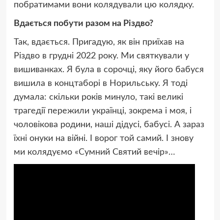
побратимами вони колядували цю колядку.
Вдається побути разом на Різдво?
Так, вдається. Пригадую, як він приїхав на
Різдво в грудні 2022 року. Ми святкували у
вишиванках. Я була в сорочці, яку його бабуся
вишила в концтаборі в Норильську. Я тоді
думала: скільки років минуло, такі великі
трагедії пережили українці, зокрема і моя, і
чоловікова родини, наші дідусі, бабусі. А зараз
їхні онуки на війні. І ворог той самий. І знову
ми колядуємо «Сумний Святий вечір»…