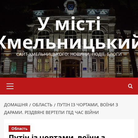
Перейти
до
У місті
вмісту
Хмельницьки
САЙТ ХМЕЛЬНИЦЬКОГО: НОВИНИ, ПОДІЇ, БЛОГИ
Основне
меню
ДОМАШНЯ
ОБЛАСТЬ
ПУТІН ІЗ ЧОРТАМИ, ВОЇНИ З
ДАРАМИ. РІЗДВЯНІ ВЕРТЕПИ ПІД ЧАС ВІЙНИ
Область
Путін із чортами, воїни з