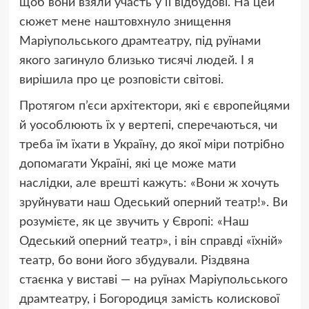
щоб вони взяли участь у її відбудові. На цей
сюжет мене наштовхнуло знищення
Маріупольського драмтеатру, під руїнами
якого загинуло близько тисячі людей. І я
вирішила про це розповісти світові.
Протягом п’єси архітектори, які є європейцями
й уособлюють їх у вертепі, сперечаються, чи
треба їм їхати в Україну, до якої міри потрібно
допомагати Україні, які це може мати
наслідки, але врешті кажуть: «Вони ж хочуть
зруйнувати наш Одеський оперний театр!». Ви
розумієте, як це звучить у Європі: «Наш
Одеський оперний театр», і він справді «їхній»
театр, бо вони його збудували. Різдвяна
стаєнка у виставі — на руїнах Маріупольського
драмтеатру, і Богородиця замість колискової