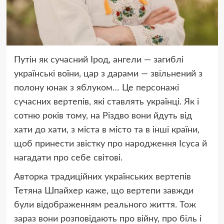
Путін як сучасний Ірод, ангели — загиблі
українські воїни, цар з дарами — звільнений з
полону юнак з яблуком… Це персонажі
сучасних вертепів, які ставлять українці. Як і
сотню років тому, на Різдво вони йдуть від
хати до хати, з міста в місто та в інші країни,
щоб принести звістку про народження Ісуса й
нагадати про себе світові.
Авторка традиційних українських вертепів
Тетяна Шпайхер каже, що вертепи завжди
були відображенням реального життя. Тож
зараз вони розповідають про війну, про біль і