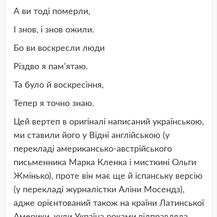
А ви тоді померли,
І знов, і знов ожили.
Бо ви воскресли люди
Різдво я пам’ятаю.
Та було й воскресіння,
Тепер я точно знаю.
Цей вертеп в оригіналі написаний українською,
ми ставили його у Відні англійською (у
перекладі американсько-австрійського
письменника Марка Кленка і мисткині Ольги
Жмінько), проте він має ще й іспанську версію
(у перекладі журналістки Аліни Мосендз),
адже орієнтований також на країни Латинської
Америки, куди Україна роками відправляла