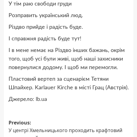
У тім раю свободи груди
Розправить український люд.
Різдво прийде і радість буде.
І справжня радість буде тут!
І в мене немає на Різдво інших бажань, окрім
того, щоб усі були живі, щоб наші захисники
повернулися додому. І щоб ми перемогли.
Пластовий вертеп за сценарієм Тетяни
Шпайхер. Karlauer Kirche в місті Грац (Австрія).
Джерело:
lb.ua
Post
Previous:
У центрі Хмельницького проходить крафтовий
navigation