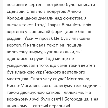
поставити вертеп, і потрібно було написати
сценарій. Спільно з подругою Анною
Холодницькою думали над сюжетом, я
писала текст. І тоді, і зараз більшість моїх
вертепів у віршованій формі (лише більші
різдвяні п’єси — проза). Це був ляльковий
вертеп. Я написала текст, ми пошили
величезну ширму, купили ляльки, які
одягалися на руки. Тоді ми ще не
усвідомлювали того, що саме такий вертеп
був класикою українського вертепного
мистецтва. Свого часу спудеї Могилянки,
Києво-Могилянського колегіуму теж ходили з
такою двоярусною хаткою і ляльками. На
верхньому ярусі були святі і Богородиця, а на
нижньому — світські персонажі.