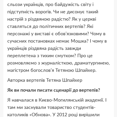
сльози українців, про байдужість світу і
підступність ворогів. Чи не дисонує такий
настрій з різдвяною радістю? Як у церкві
ставляться до політичних вертепів? Які
персонажі у виставі є обов’язковими? Чому в
сучасних постановках немає Мошка? І чому в
українців різдвяна радість завжди
переплетена з тихим смутком? Про це
розмовляємо з журналісткою, драматургинею,
магістром богослов’я Тетяною Шпайхер.
Авторка вертепів Тетяна Шпайхер
Як ви почали писати сценарії до вертепів?
Я навчалася в Києво-Могилянській академії. І
там ми заснували товариство студентів-
католиків «Обнова». У 2012 році вирішили