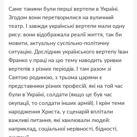
Саме такими були перші вертепи в Україні.
Згодом вони перетворилися на вуличний
театр. І завжди українські вертепи мали одну
рису: вони відображала реалії життя, так би
мовити, актуальну суспільно-політичну
ситуацію. Дослідник українського вертепу Іван
Франко у праці на цю тему наводить уривки
вертепів з різних періодів. І там разом зі
Святою родиною, з трьома царями є
представники різних професій, які на той час
були в Україні, солдати (якщо це був час
окупації, то солдати інших армій). І крім теми
народження Христа, у сценарій вплітали
важливі питання, які хвилювали людей:
наприклад, соціальної нерівності, бідності,