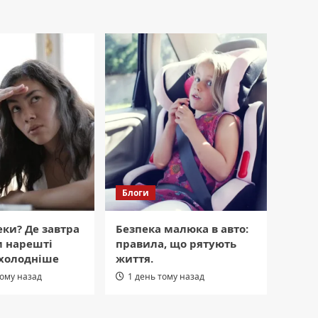
Блоги
еки? Де завтра
Безпека малюка в авто:
м нарешті
правила, що рятують
охолодніше
життя.
тому назад
1 день тому назад