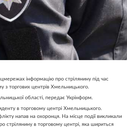
цмережах інформацію про стрілянину під час
му з торгових центрів Хмельницького.
льницької області, передає Укрінформ.
иденту в торговому центрі Хмельницького.
нфлікту напав на охоронця. На місце події викликали
ро стрілянину в торговому центрі, яка шириться