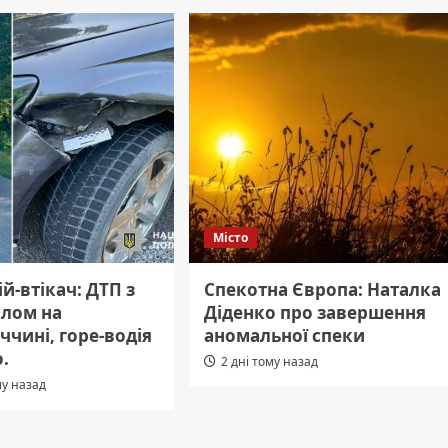
Місто
ій-втікач: ДТП з
Спекотна Європа: Наталка
лом на
Діденко про завершення
чині, горе-водія
аномальної спеки
.
2 дні тому назад
му назад