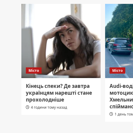
Місто
Місто
Кінець спеки? Де завтра
Audi-вод
українцям нарешті стане
мотоцик
прохолодніше
Хмельнич
спіймано
4 години тому назад
1 день то