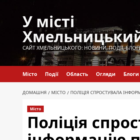
Перейти
до
У місті
вмісту
Хмельницьки
САЙТ ХМЕЛЬНИЦЬКОГО: НОВИНИ, ПОДІЇ, БЛОГ
Місто
Події
Область
Огляди
Блоги
ДОМАШНЯ
МІСТО
ПОЛІЦІЯ СПРОСТУВАЛА ІНФОР
Місто
Поліція спро
інформацію п