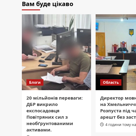
Вам буде цікаво
Блоги
Область
20 мільйонів переваги:
Директор мов
ДБР викрило
на Хмельниччи
експосадовця
Розпуста під ч
Повітряних сил з
арешт без заст
необґрунтованими
4 години тому н
активами.