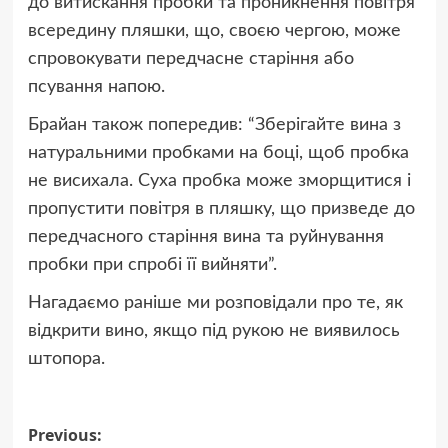
до витискання пробки та проникнення повітря
всередину пляшки, що, своєю чергою, може
спровокувати передчасне старіння або
псування напою.
Брайан також попередив: “Зберігайте вина з
натуральними пробками на боці, щоб пробка
не висихала. Суха пробка може зморщитися і
пропустити повітря в пляшку, що призведе до
передчасного старіння вина та руйнування
пробки при спробі її вийняти”.
Нагадаємо раніше ми розповідали про те, як
відкрити вино, якщо під рукою не виявилось
штопора.
Post
Previous: