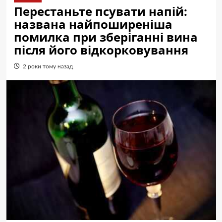
Перестаньте псувати напій:
названа найпоширеніша
помилка при зберіганні вина
після його відкорковування
2 роки тому назад