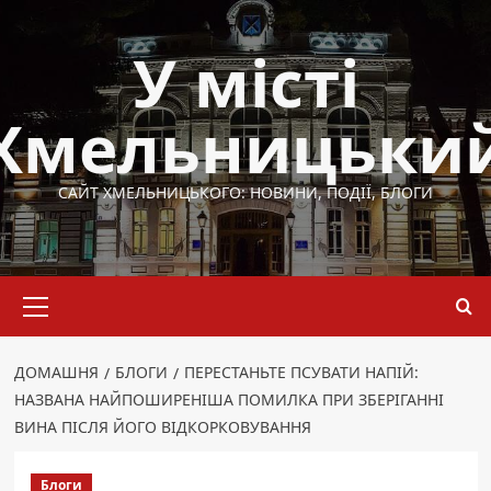
Перейти
до
У місті
вмісту
Хмельницьки
САЙТ ХМЕЛЬНИЦЬКОГО: НОВИНИ, ПОДІЇ, БЛОГИ
Основне
меню
ДОМАШНЯ
БЛОГИ
ПЕРЕСТАНЬТЕ ПСУВАТИ НАПІЙ:
НАЗВАНА НАЙПОШИРЕНІША ПОМИЛКА ПРИ ЗБЕРІГАННІ
ВИНА ПІСЛЯ ЙОГО ВІДКОРКОВУВАННЯ
Блоги