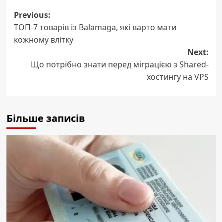
Post
Previous:
ТОП-7 товарів із Balamaga, які варто мати
navigation
кожному влітку
Next:
Що потрібно знати перед міграцією з Shared-
хостингу на VPS
Більше записів