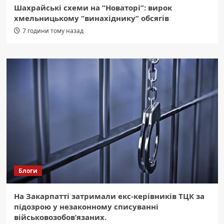
Шахрайські схеми на “Новаторі”: вирок
хмельницькому “винахіднику” обсягів
7 години тому назад
Блоги
На Закарпатті затримали екс-керівників ТЦК за
підозрою у незаконному списуванні
військовозобов’язаних.