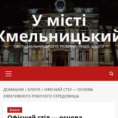
Перейти
до
У місті
вмісту
Хмельницьки
САЙТ ХМЕЛЬНИЦЬКОГО: НОВИНИ, ПОДІЇ, БЛОГИ
Основне
меню
ДОМАШНЯ
БЛОГИ
ОФІСНИЙ СТІЛ — ОСНОВА
ЕФЕКТИВНОГО РОБОЧОГО СЕРЕДОВИЩА
Блоги
Офісний стіл — основа