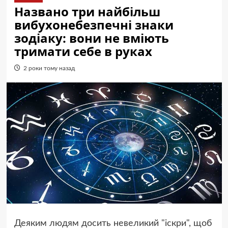
Названо три найбільш
вибухонебезпечні знаки
зодіаку: вони не вміють
тримати себе в руках
2 роки тому назад
Деяким людям досить невеликий "іскри", щоб