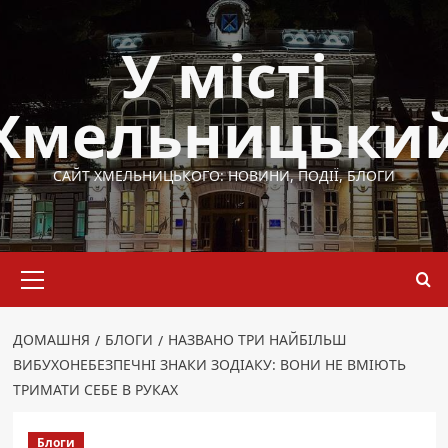
Перейти
до
У місті
вмісту
Хмельницьки
САЙТ ХМЕЛЬНИЦЬКОГО: НОВИНИ, ПОДІЇ, БЛОГИ
Основне
меню
ДОМАШНЯ
БЛОГИ
НАЗВАНО ТРИ НАЙБІЛЬШ
ВИБУХОНЕБЕЗПЕЧНІ ЗНАКИ ЗОДІАКУ: ВОНИ НЕ ВМІЮТЬ
ТРИМАТИ СЕБЕ В РУКАХ
Блоги