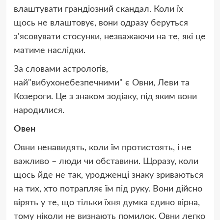
влаштувати грандіозний скандал. Коли їх
щось не влаштовує, вони одразу беруться
з'ясовувати стосунки, незважаючи на те, які це
матиме наслідки.
За словами астрологів,
най"вибухонебезпечними" є Овни, Леви та
Козероги. Це з знаком зодіаку, під яким вони
народилися.
Овен
Овни ненавидять, коли їм протистоять, і не
важливо – люди чи обставини. Щоразу, коли
щось йде не так, уродженці знаку зриваються
на тих, хто потрапляє їм під руку. Вони дійсно
вірять у те, що тільки їхня думка єдино вірна,
тому ніколи не визнають помилок. Овни легко