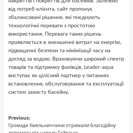
накриттів і покриттів для басейнів. Залежно
від потреб клієнта, сайт пропонує
збалансовані рішення, які поєднують
технологічні переваги з простотою
використання. Перевага таких рішень
проявляється в зменшенні витрат на енергію,
підвищенні безпеки та мінімізації часу на
догляд за водою. Враховуючи широкий спектр
товарів та підтримку фахівців, Leader-aqua
виступає як цілісний партнер у питаннях
встановлення, обслуговування та експлуатації
систем захисту басейну.
Post
Previous:
Громади Хмельниччини отримали благодійну
navigation
допомогу від народу Тайваню