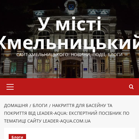
Перейти
до
У місті
вмісту
Хмельницьки
САЙТ ХМЕЛЬНИЦЬКОГО: НОВИНИ, ПОДІЇ, БЛОГИ
Основне
меню
ДОМАШНЯ
БЛОГИ
НАКРИТТЯ ДЛЯ БАСЕЙНУ ТА
ПОКРИТТЯ ВІД LEADER-AQUA: ЕКСПЕРТНИЙ ПОСІБНИК ПО
ТЕМАТИЦІ САЙТУ LEADER-AQUA.COM.UA
Блоги