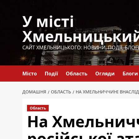
Перейти
до
У місті
вмісту
Хмельницьки
САЙТ ХМЕЛЬНИЦЬКОГО: НОВИНИ, ПОДІЇ, БЛОГ
Місто
Події
Область
Огляди
Блоги
ДОМАШНЯ
ОБЛАСТЬ
НА ХМЕЛЬНИЧЧИНІ ВНАСЛІД
Область
На Хмельничч
російської а