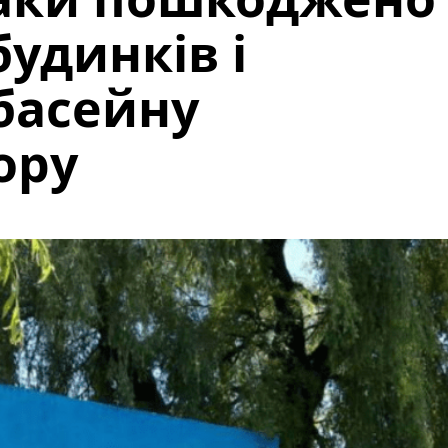
удинків і
басейну
ору