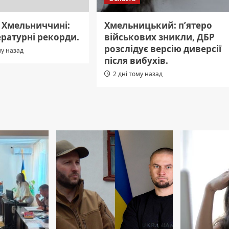
а Хмельниччині:
Хмельницький: п’ятеро
ературні рекорди.
військових зникли, ДБР
розслідує версію диверсії
му назад
після вибухів.
2 дні тому назад