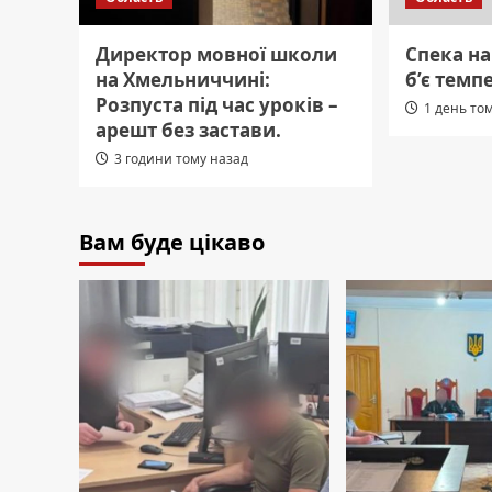
Директор мовної школи
Спека н
на Хмельниччині:
б’є темп
Розпуста під час уроків –
1 день то
арешт без застави.
3 години тому назад
Вам буде цікаво