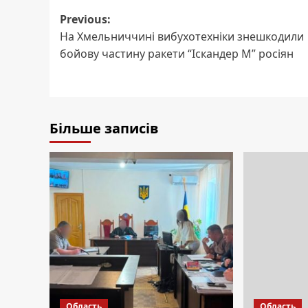
Post
Previous:
На Хмельниччині вибухотехніки знешкодили
navigation
бойову частину ракети “Іскандер М” росіян
Більше записів
Область
Область