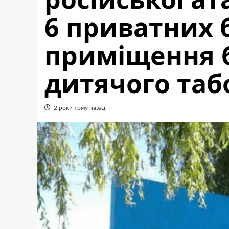
6 приватних б
приміщення 
дитячого таб
2 роки тому назад