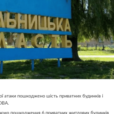
ої атаки пошкоджено шість приватних будинків і
 ОВА.
маємо пошкодження 6 приватних житлових будинків