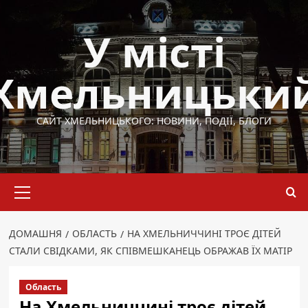
Перейти
до
У місті
вмісту
Хмельницьки
САЙТ ХМЕЛЬНИЦЬКОГО: НОВИНИ, ПОДІЇ, БЛОГИ
Основне
меню
ДОМАШНЯ
ОБЛАСТЬ
НА ХМЕЛЬНИЧЧИНІ ТРОЄ ДІТЕЙ
СТАЛИ СВІДКАМИ, ЯК СПІВМЕШКАНЕЦЬ ОБРАЖАВ ЇХ МАТІР
Область
На Хмельниччині троє дітей