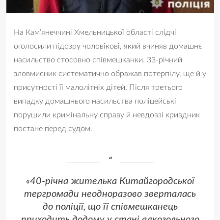
На Кам’янеччині Хмельницької області слідчі
оголосили підозру чоловікові, який вчиняв домашнє
насильство стосовно співмешканки. 33-річний
зловмисник систематично ображав потерпілу, ще й у
присутності її малолітніх дітей. Після третього
випадку домашнього насильства поліцейські
порушили кримінальну справу й невдовзі кривдник
постане перед судом.
«40-річна жителька Китайгородської
тергромади неодноразово зверталась
до поліції, що її співмешканець
приходить додому у стані алкогольного