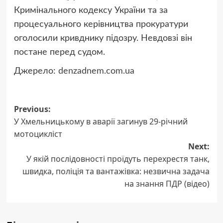
Кримінального кодексу України та за
процесуального керівництва прокуратури
оголосили кривднику підозру. Невдовзі він
постане перед судом.
Джерело:
denzadnem.com.ua
Post
Previous:
У Хмельницькому в аварії загинув 29-річний
navigation
мотоцикліст
Next:
У якій послідовності проїдуть перехрестя танк,
швидка, поліція та вантажівка: незвична задача
на знання ПДР (відео)