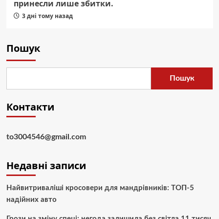
принесли лише збитки.
3 дні тому назад
Пошук
Пошук
Контакти
to3004546@gmail.com
Недавні записи
Найвитриваліші кросовери для мандрівників: ТОП-5
надійних авто
Грози на зміну спеці: негода залишила без світла 11 тисяч