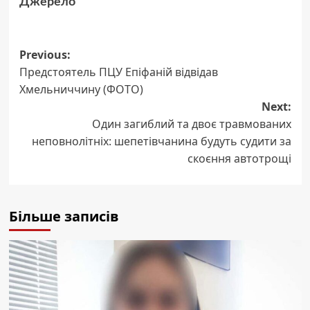
Джерело
Post
Previous:
Предстоятель ПЦУ Епіфаній відвідав
navigation
Хмельниччину (ФОТО)
Next:
Один загиблий та двоє травмованих
неповнолітніх: шепетівчанина будуть судити за
скоєння автотрощі
Більше записів