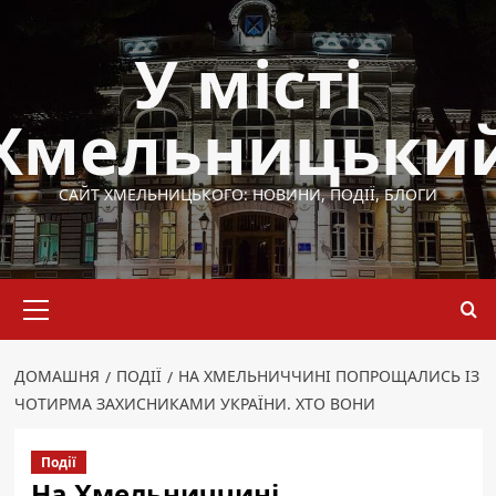
Перейти
до
У місті
вмісту
Хмельницьки
САЙТ ХМЕЛЬНИЦЬКОГО: НОВИНИ, ПОДІЇ, БЛОГИ
Основне
меню
ДОМАШНЯ
ПОДІЇ
НА ХМЕЛЬНИЧЧИНІ ПОПРОЩАЛИСЬ ІЗ
ЧОТИРМА ЗАХИСНИКАМИ УКРАЇНИ. ХТО ВОНИ
Події
На Хмельниччині