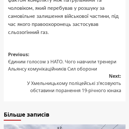
фактом конфлікту між патрульними та
чоловіком, який перебував у розшуку за
самовільне залишення військової частини, під
час якого правоохоронець застосував
сльозогінний газ.
Post
Previous:
​Єдиним голосом з НАТО. Чого навчили тренери
navigation
Альянсу комунікаційників Сил оборони
Next:
У Хмельницькому поліцейські з’ясовують
обставини поранення 19-річного юнака
Більше записів