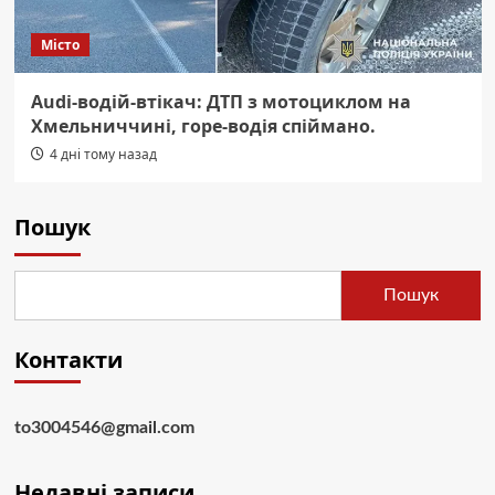
Місто
Audi-водій-втікач: ДТП з мотоциклом на
Хмельниччині, горе-водія спіймано.
4 дні тому назад
Пошук
Пошук
Контакти
to3004546@gmail.com
Недавні записи