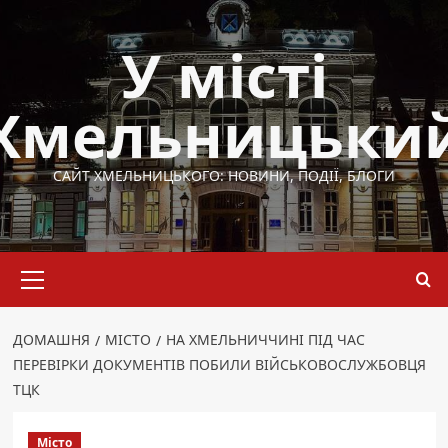
Перейти
до
У місті
вмісту
Хмельницьки
САЙТ ХМЕЛЬНИЦЬКОГО: НОВИНИ, ПОДІЇ, БЛОГИ
Основне
меню
ДОМАШНЯ
МІСТО
НА ХМЕЛЬНИЧЧИНІ ПІД ЧАС
ПЕРЕВІРКИ ДОКУМЕНТІВ ПОБИЛИ ВІЙСЬКОВОСЛУЖБОВЦЯ
ТЦК
Місто