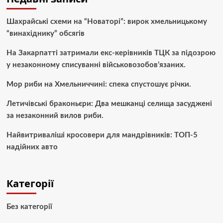
Шахрайські схеми на “Новаторі”: вирок хмельницькому
“винахіднику” обсягів
На Закарпатті затримали екс-керівників ТЦК за підозрою
у незаконному списуванні військовозобов’язаних.
Мор риби на Хмельниччині: спека спустошує річки.
Летичівські браконьєри: Два мешканці селища засуджені
за незаконний вилов риби.
Найвитриваліші кросовери для мандрівників: ТОП-5
надійних авто
Категорії
Без категорії