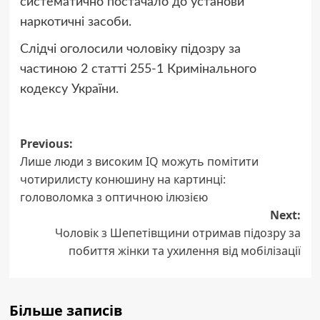
систематично постачало до установи
наркотичні засоби.
Слідчі оголосили чоловіку підозру за
частиною 2 статті 255-1 Кримінального
кодексу України.
Post
Previous:
Лише люди з високим IQ можуть помітити
navigation
чотирилисту конюшину на картинці:
головоломка з оптичною ілюзією
Next:
Чоловік з Шепетівщини отримав підозру за
побиття жінки та ухилення від мобілізації
Більше записів