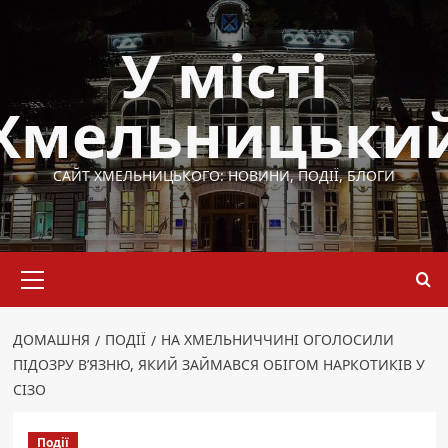
Перейти
до
У місті
вмісту
Хмельницьки
САЙТ ХМЕЛЬНИЦЬКОГО: НОВИНИ, ПОДІЇ, БЛОГИ
Основне
меню
ДОМАШНЯ
ПОДІЇ
НА ХМЕЛЬНИЧЧИНІ ОГОЛОСИЛИ
ПІДОЗРУ В’ЯЗНЮ, ЯКИЙ ЗАЙМАВСЯ ОБІГОМ НАРКОТИКІВ У
СІЗО
Події