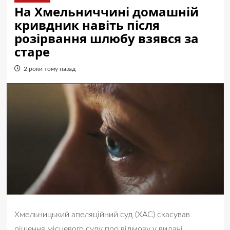
На Хмельниччині домашній
кривдник навіть після
розірвання шлюбу взявся за
старе
2 роки тому назад
Хмельницький апеляційний суд (ХАС) скасував
рішення місцевого суду про відмову у видачі