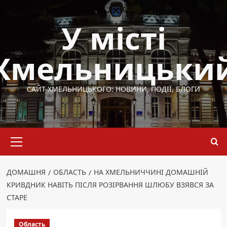
Перейти
до
У місті
вмісту
Хмельницьки
САЙТ ХМЕЛЬНИЦЬКОГО: НОВИНИ, ПОДІЇ, БЛОГИ
Основне
меню
ДОМАШНЯ
ОБЛАСТЬ
НА ХМЕЛЬНИЧЧИНІ ДОМАШНІЙ
КРИВДНИК НАВІТЬ ПІСЛЯ РОЗІРВАННЯ ШЛЮБУ ВЗЯВСЯ ЗА
СТАРЕ
Область