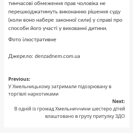
тимчасові обмеження прав чоловіка не
перешкоджатимуть виконанню рішення суду
(коли воно набере законної сили) у справі про
способи його участі у вихованні дитини.
Фото ілюстративне
Джерело:
denzadnem.com.ua
Post
Previous:
У Хмельницькому затримали підозрювану в
navigation
торгівлі наркотиками
Next:
В одній із громад Хмельниччини шестеро дітей
влаштовано в групу притулку ЗДО