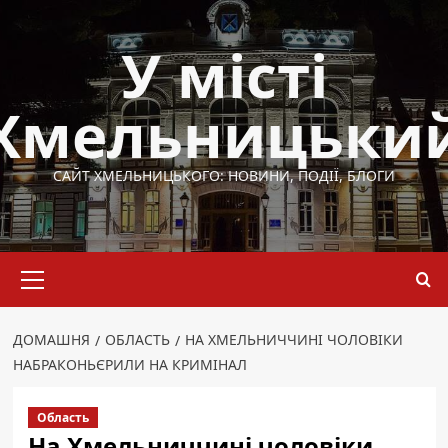
Перейти
до
У місті
вмісту
Хмельницьки
САЙТ ХМЕЛЬНИЦЬКОГО: НОВИНИ, ПОДІЇ, БЛОГИ
Основне
меню
ДОМАШНЯ
ОБЛАСТЬ
НА ХМЕЛЬНИЧЧИНІ ЧОЛОВІКИ
НАБРАКОНЬЄРИЛИ НА КРИМІНАЛ
Область
На Хмельниччині чоловіки