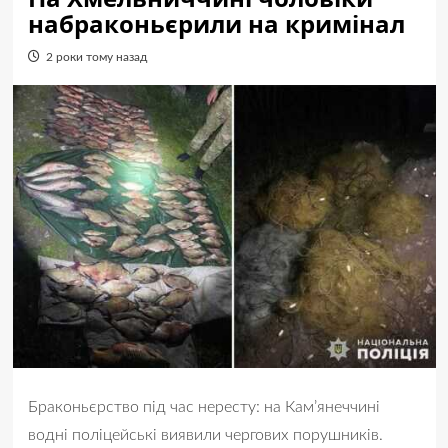
набраконьєрили на кримінал
2 роки тому назад
Браконьєрство під час нересту: на Кам’янеччині
водні поліцейські виявили чергових порушників.