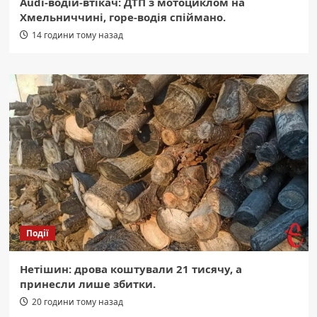
Audi-водій-втікач: ДТП з мотоциклом на
Хмельниччині, горе-водія спіймано.
14 години тому назад
Події
Нетішин: дрова коштували 21 тисячу, а
принесли лише збитки.
20 години тому назад